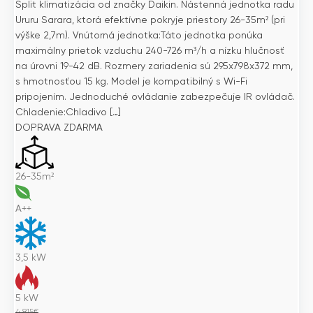
Split klimatizácia od značky Daikin. Nástenná jednotka radu
Ururu Sarara, ktorá efektívne pokryje priestory 26-35m² (pri
výške 2,7m). Vnútorná jednotka:Táto jednotka ponúka
maximálny prietok vzduchu 240-726 m³/h a nízku hlučnosť
na úrovni 19-42 dB. Rozmery zariadenia sú 295x798x372 mm,
s hmotnosťou 15 kg. Model je kompatibilný s Wi-Fi
pripojením. Jednoduché ovládanie zabezpečuje IR ovládač.
Chladenie:Chladivo […]
DOPRAVA ZDARMA
26-35m²
A++
3,5
kW
5
kW
4 815
€