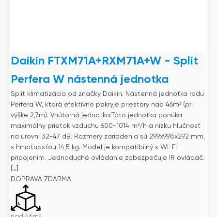
Daikin FTXM71A+RXM71A+W - Split
Perfera W nástenná jednotka
Split klimatizácia od značky Daikin. Nástenná jednotka radu
Perfera W, ktorá efektívne pokryje priestory nad 46m² (pri
výške 2,7m). Vnútorná jednotka:Táto jednotka ponúka
maximálny prietok vzduchu 600-1014 m³/h a nízku hlučnosť
na úrovni 32-47 dB. Rozmery zariadenia sú 299x998x292 mm,
s hmotnosťou 14,5 kg. Model je kompatibilný s Wi-Fi
pripojením. Jednoduché ovládanie zabezpečuje IR ovládač.
[…]
DOPRAVA ZDARMA
nad 46m²