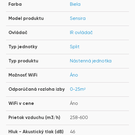
Farba
Biela
Model produktu
Sensira
Ovládač
IR ovládač
Typ jednotky
Split
Typ produktu
Nástenná jednotka
Možnosť WiFi
Áno
Odporúčaná rozloha izby
0-25m²
WiFi v cene
Áno
Prietok vzduchu (m3/h)
258-600
Hluk - Akustický tlak (dB)
46