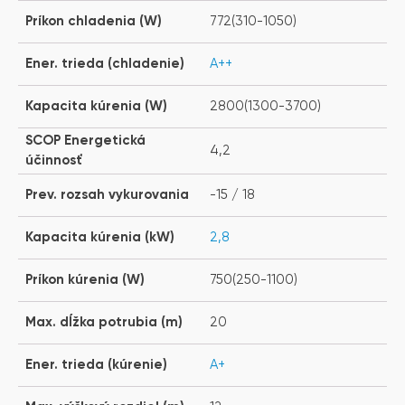
Príkon chladenia (W)
772(310-1050)
Ener. trieda (chladenie)
A++
Kapacita kúrenia (W)
2800(1300-3700)
SCOP Energetická
4,2
účinnosť
Prev. rozsah vykurovania
-15 / 18
Kapacita kúrenia (kW)
2,8
Príkon kúrenia (W)
750(250-1100)
Max. dĺžka potrubia (m)
20
Ener. trieda (kúrenie)
A+