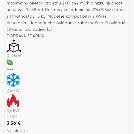
maximálny prietok vzduchu 240-642 m³/h a nízku hlučnosť
na úrovni 19-38 dB. Rozmery zariadenia sú 295x798x372 mm,
s hmotnosťou 15 kg. Model je kompatibilný s Wi-Fi
pripojením. Jednoduché ovládanie zabezpečuje IR ovládač.
Chladenie:Chladivo […]
DOPRAVA ZDARMA
0-25m²
A++
2,5
kW
3,6
kW
4 239
€
Pôvodná
Aktuálna
3 561
€
cena
cena
Na sklade