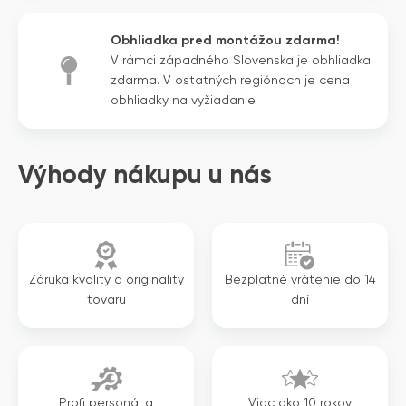
bola:
je:
1
987€.
Obhliadka pred montážou zdarma!
175€.
V rámci západného Slovenska je obhliadka
zdarma. V ostatných regiónoch je cena
obhliadky na vyžiadanie.
Výhody nákupu u nás
Záruka kvality a originality
Bezplatné vrátenie do 14
tovaru
dní
Profi personál a
Viac ako 10 rokov