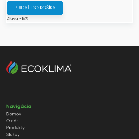
bola:
je:
PRIDAŤ DO KOŠÍKA
4
3
Zľava -16%
239€.
561€.
Navigácia
Domov
O nás
Produkty
Služby