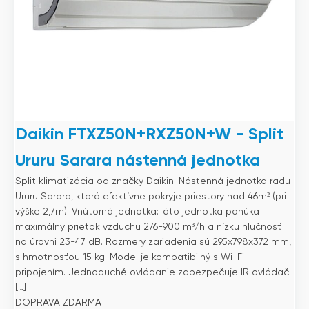
Daikin FTXZ50N+RXZ50N+W - Split
Ururu Sarara nástenná jednotka
Split klimatizácia od značky Daikin. Nástenná jednotka radu
Ururu Sarara, ktorá efektívne pokryje priestory nad 46m² (pri
výške 2,7m). Vnútorná jednotka:Táto jednotka ponúka
maximálny prietok vzduchu 276-900 m³/h a nízku hlučnosť
na úrovni 23-47 dB. Rozmery zariadenia sú 295x798x372 mm,
s hmotnosťou 15 kg. Model je kompatibilný s Wi-Fi
pripojením. Jednoduché ovládanie zabezpečuje IR ovládač.
[…]
DOPRAVA ZDARMA