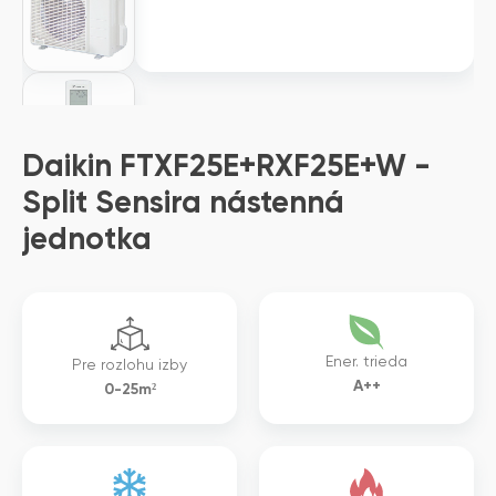
Daikin FTXF25E+RXF25E+W -
Split Sensira nástenná
jednotka
Ener. trieda
Pre rozlohu izby
A++
0-25m²