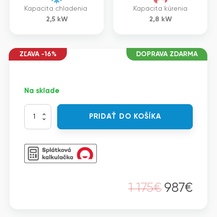
Kapacita chladenia
Kapacita kúrenia
2,5
kW
2,8
kW
ZĽAVA -16%
DOPRAVA ZDARMA
Na sklade
množstvo
PRIDAŤ DO KOŠÍKA
Daikin
FTXF25E+RXF25E+W
-
Split
Sensira
nástenná
jednotka
1 175
€
987
€
Pôvodná
Aktuálna
cena
cena