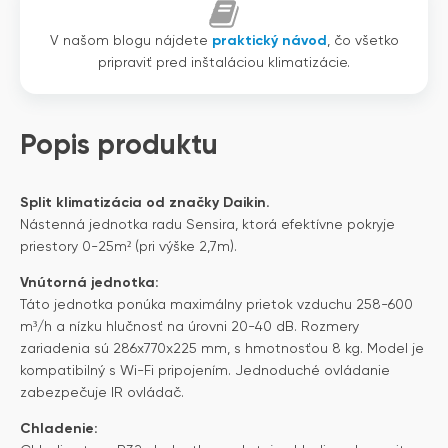
V našom blogu nájdete
praktický návod
, čo všetko
pripraviť pred inštaláciou klimatizácie.
Popis produktu
Split klimatizácia od značky Daikin.
Nástenná jednotka radu Sensira, ktorá efektívne pokryje
priestory 0-25m² (pri výške 2,7m).
Vnútorná jednotka:
Táto jednotka ponúka maximálny prietok vzduchu 258-600
m³/h a nízku hlučnosť na úrovni 20-40 dB. Rozmery
zariadenia sú 286x770x225 mm, s hmotnosťou 8 kg. Model je
kompatibilný s Wi-Fi pripojením. Jednoduché ovládanie
zabezpečuje IR ovládač.
Chladenie: