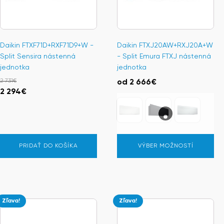
si
môžete
vybrať
na
Daikin FTXF71D+RXF71D9+W -
Daikin FTXJ20AW+RXJ20A+W
stránke
Split Sensira nástenná
- Split Emura FTXJ nástenná
produktu.
jednotka
jednotka
2 731
€
od
2 666
€
Pôvodná
Aktuálna
2 294
€
cena
cena
bola:
je:
2
2
731€.
294€.
PRIDAŤ DO KOŠÍKA
VÝBER MOŽNOSTÍ
Zľava!
Zľava!
Tento
Tento
produkt
produkt