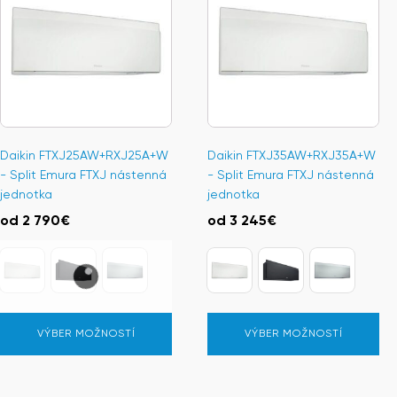
má
má
viacero
viacero
variantov.
variantov.
Možnosti
Možnosti
si
si
môžete
môžete
vybrať
vybrať
na
na
Daikin FTXJ25AW+RXJ25A+W
Daikin FTXJ35AW+RXJ35A+W
stránke
stránke
- Split Emura FTXJ nástenná
- Split Emura FTXJ nástenná
produktu.
produktu.
jednotka
jednotka
od
2 790
€
od
3 245
€
VÝBER MOŽNOSTÍ
VÝBER MOŽNOSTÍ