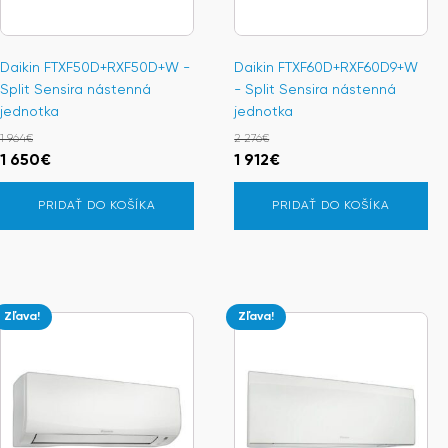
Daikin FTXF50D+RXF50D+W -
Daikin FTXF60D+RXF60D9+W
Split Sensira nástenná
- Split Sensira nástenná
jednotka
jednotka
1 964
€
2 276
€
Pôvodná
Aktuálna
Pôvodná
Aktuálna
1 650
€
1 912
€
cena
cena
cena
cena
PRIDAŤ DO KOŠÍKA
PRIDAŤ DO KOŠÍKA
bola:
je:
bola:
je:
1
1
2
1
964€.
650€.
276€.
912€.
Zľava!
Zľava!
Tento
produkt
má
viacero
variantov.
Možnosti