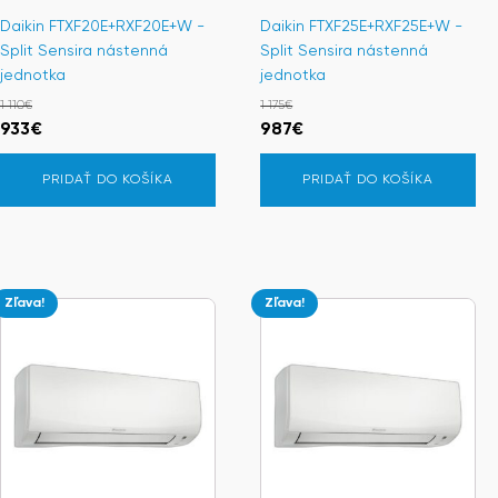
Daikin FTXF20E+RXF20E+W -
Daikin FTXF25E+RXF25E+W -
Split Sensira nástenná
Split Sensira nástenná
jednotka
jednotka
1 110
€
1 175
€
Pôvodná
Aktuálna
Pôvodná
Aktuálna
933
€
987
€
cena
cena
cena
cena
PRIDAŤ DO KOŠÍKA
PRIDAŤ DO KOŠÍKA
bola:
je:
bola:
je:
1
933€.
1
987€.
110€.
175€.
Zľava!
Zľava!