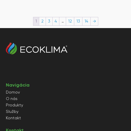
959€.
645€.
034€.
709€.
1
2
3
4
…
12
13
14
→
Navigácia
Domov
O nás
Produkty
Služby
Kontakt
Kontakt