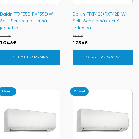
Daikin FTXF35E+RXF35E+W -
Daikin FTXF42E+RXF42E+W -
Split Sensira nástenná
Split Sensira nástenná
jednotka
jednotka
1 245
€
1 495
€
Pôvodná
Aktuálna
Pôvodná
Aktuálna
1 046
€
1 256
€
cena
cena
cena
cena
PRIDAŤ DO KOŠÍKA
PRIDAŤ DO KOŠÍKA
bola:
je:
bola:
je:
1
1
1
1
245€.
046€.
495€.
256€.
Zľava!
Zľava!