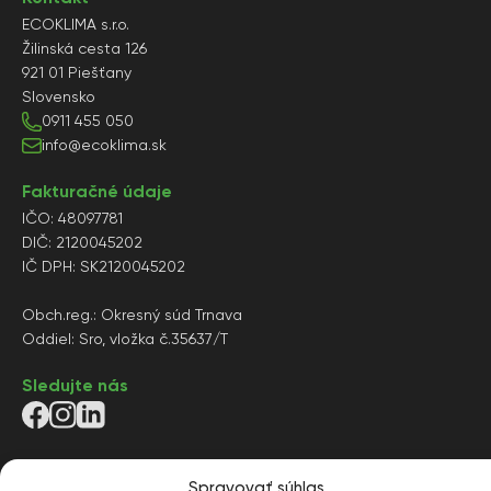
ECOKLIMA s.r.o.
Žilinská cesta 126
921 01 Piešťany
Slovensko
0911 455 050
info@ecoklima.sk
Fakturačné údaje
IČO: 48097781
DIČ: 2120045202
IČ DPH: SK2120045202
Obch.reg.: Okresný súd Trnava
Oddiel: Sro, vložka č.35637/T
Sledujte nás
Právne informácie
Spravovať súhlas