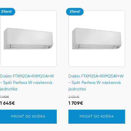
Zľava!
Zľava!
Daikin FTXM20A+RXM20A+W
Daikin FTXM25A+RXM25A9+W
- Split Perfera W nástenná
- Split Perfera W nástenná
jednotka
jednotka
1 959
€
2 034
€
Pôvodná
Aktuálna
Pôvodná
Aktuálna
1 645
€
1 709
€
cena
cena
cena
cena
PRIDAŤ DO KOŠÍKA
PRIDAŤ DO KOŠÍKA
bola:
je:
bola:
je:
1
1
2
1