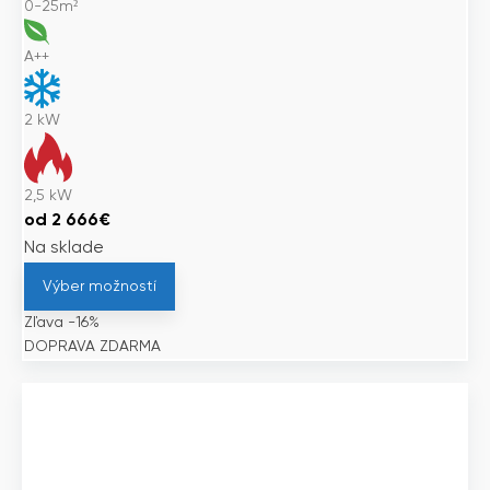
0-25m²
A++
2
kW
2,5
kW
od
2 666
€
Na sklade
Výber možností
Zľava -16%
DOPRAVA ZDARMA