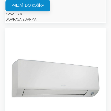
bola:
je:
PRIDAŤ DO KOŠÍKA
1
1
Zľava -16%
959€.
645€.
DOPRAVA ZDARMA