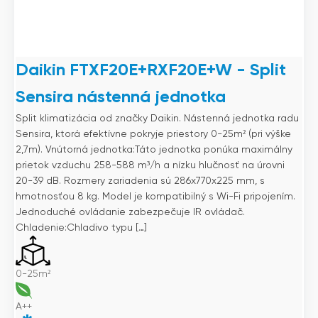
Daikin FTXF20E+RXF20E+W - Split
Sensira nástenná jednotka
Split klimatizácia od značky Daikin. Nástenná jednotka radu
Sensira, ktorá efektívne pokryje priestory 0-25m² (pri výške
2,7m). Vnútorná jednotka:Táto jednotka ponúka maximálny
prietok vzduchu 258-588 m³/h a nízku hlučnosť na úrovni
20-39 dB. Rozmery zariadenia sú 286x770x225 mm, s
hmotnosťou 8 kg. Model je kompatibilný s Wi-Fi pripojením.
Jednoduché ovládanie zabezpečuje IR ovládač.
Chladenie:Chladivo typu […]
0-25m²
A++