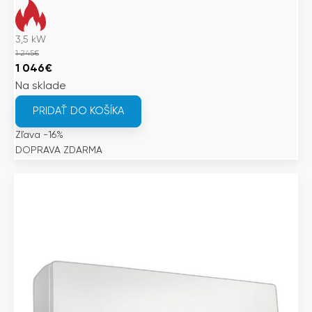
3,5
kW
1 245
€
Pôvodná
Aktuálna
1 046
€
cena
cena
Na sklade
bola:
je:
PRIDAŤ DO KOŠÍKA
1
1
Zľava -16%
245€.
046€.
DOPRAVA ZDARMA