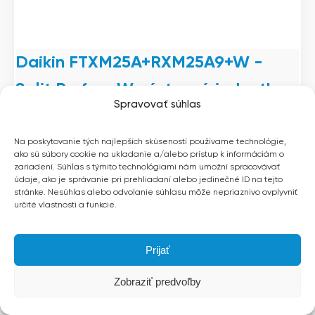
Daikin FTXM25A+RXM25A9+W -
Split Perfera W nástenná jednotka
Spravovať súhlas
Split klimatizácia od značky Daikin. Nástenná jednotka radu
Perfera W, ktorá efektívne pokryje priestory 0-25m² (pri výške
2,7m). Vnútorná jednotka:Táto jednotka ponúka maximálny
Na poskytovanie tých najlepších skúseností používame technológie,
ako sú súbory cookie na ukladanie a/alebo prístup k informáciám o
prietok vzduchu 246-630 m³/h a nízku hlučnosť na úrovni 19-
zariadení. Súhlas s týmito technológiami nám umožní spracovávať
41 dB. Rozmery zariadenia sú 295x778x272 mm, s
údaje, ako je správanie pri prehliadaní alebo jedinečné ID na tejto
hmotnosťou 10 kg. Model je kompatibilný s Wi-Fi pripojením.
stránke. Nesúhlas alebo odvolanie súhlasu môže nepriaznivo ovplyvniť
Jednoduché ovládanie zabezpečuje IR ovládač.
určité vlastnosti a funkcie.
Chladenie:Chladivo […]
Prijať
0-25m²
Zobraziť predvoľby
A++