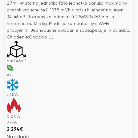
2,7m). Vnútorná jednotka:Táto jednotka ponúka maximálny
prietok vzduchu 642-1038 m³/h a nízku hlučnosť na úrovni
34-46 dB. Rozmery zariadenia sú 295x990x263 mm, s
hmotnosťou 13,5 kg. Model je kompatibilný s Wi-Fi
pripojením. Jednoduché ovládanie zabezpečuje IR ovládač.
Chladenie:Chladivo […]
nad 46m²
A++
7,1
kW
8,2
kW
2 731
€
Pôvodná
Aktuálna
2 294
€
cena
cena
Na sklade