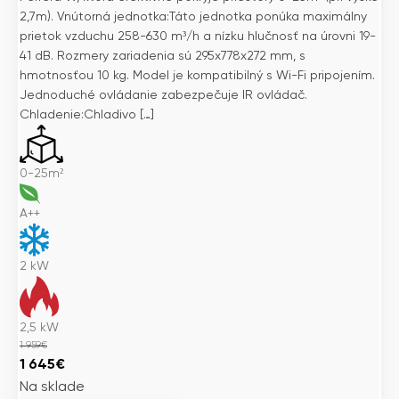
2,7m). Vnútorná jednotka:Táto jednotka ponúka maximálny
prietok vzduchu 258-630 m³/h a nízku hlučnosť na úrovni 19-
41 dB. Rozmery zariadenia sú 295x778x272 mm, s
hmotnosťou 10 kg. Model je kompatibilný s Wi-Fi pripojením.
Jednoduché ovládanie zabezpečuje IR ovládač.
Chladenie:Chladivo […]
0-25m²
A++
2
kW
2,5
kW
1 959
€
Pôvodná
Aktuálna
1 645
€
cena
cena
Na sklade