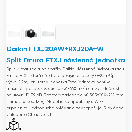
Daikin FTXJ20AW+RXJ20A+W -
Split Emura FTXJ nástenná jednotka
Split klimatizácia od značky Daikin. Nástenná jednotka radu
Emura FTXJ, ktorá efektívne pokryje priestory 0-25m² (pri
výške 2,7m). Vnútorná jednotka:Táto jednotka ponúka
maximálny prietok vzduchu 276-660 m³/h a nízku hlučnosť
na úrovni 19-39 dB. Rozmery zariadenia sú 305x900x212 mm,
s hmotnosťou 12 kg. Model je kompatibilný s Wi-Fi
pripojením. Jednoduché ovládanie zabezpečuje IR ovládač.
Chladenie:Chladivo […]