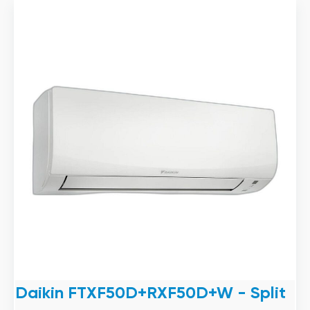
Daikin FTXF50D+RXF50D+W - Split