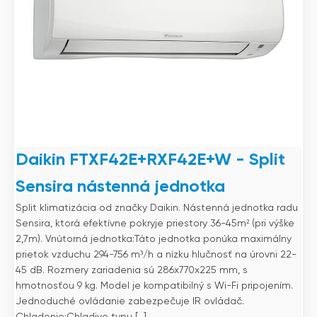
Daikin FTXF42E+RXF42E+W - Split
Sensira nástenná jednotka
Split klimatizácia od značky Daikin. Nástenná jednotka radu
Sensira, ktorá efektívne pokryje priestory 36-45m² (pri výške
2,7m). Vnútorná jednotka:Táto jednotka ponúka maximálny
prietok vzduchu 294-756 m³/h a nízku hlučnosť na úrovni 22-
45 dB. Rozmery zariadenia sú 286x770x225 mm, s
hmotnosťou 9 kg. Model je kompatibilný s Wi-Fi pripojením.
Jednoduché ovládanie zabezpečuje IR ovládač.