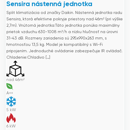
Sensira nástenná jednotka
Split klimatizácia od značky Daikin. Nástenná jednotka radu
Sensira, ktorá efektívne pokryje priestory nad 46m² (pri výške
2,7m). Vnútorná jednotka:Táto jednotka ponúka maximálny
prietok vzduchu 630-1008 m³/h a nízku hlučnosť na úrovni
31-43 dB. Rozmery zariadenia sú 295x990x263 mm, s
hmotnosťou 13,5 kg. Model je kompatibilný s Wi-Fi
pripojením. Jednoduché ovládanie zabezpečuje IR ovládač.
Chladenie:Chladivo […]
nad 46m²
A++
5
kW
6
kW