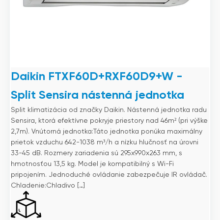
Daikin FTXF60D+RXF60D9+W -
Split Sensira nástenná jednotka
Split klimatizácia od značky Daikin. Nástenná jednotka radu
Sensira, ktorá efektívne pokryje priestory nad 46m² (pri výške
2,7m). Vnútorná jednotka:Táto jednotka ponúka maximálny
prietok vzduchu 642-1038 m³/h a nízku hlučnosť na úrovni
33-45 dB. Rozmery zariadenia sú 295x990x263 mm, s
hmotnosťou 13,5 kg. Model je kompatibilný s Wi-Fi
pripojením. Jednoduché ovládanie zabezpečuje IR ovládač.
Chladenie:Chladivo […]