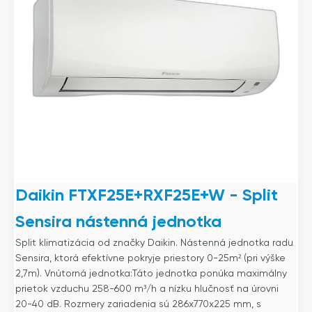
Daikin FTXF25E+RXF25E+W - Split
Sensira nástenná jednotka
Split klimatizácia od značky Daikin. Nástenná jednotka radu
Sensira, ktorá efektívne pokryje priestory 0-25m² (pri výške
2,7m). Vnútorná jednotka:Táto jednotka ponúka maximálny
prietok vzduchu 258-600 m³/h a nízku hlučnosť na úrovni
20-40 dB. Rozmery zariadenia sú 286x770x225 mm, s