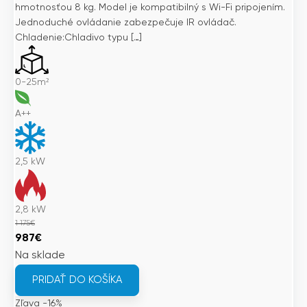
hmotnosťou 8 kg. Model je kompatibilný s Wi-Fi pripojením.
Jednoduché ovládanie zabezpečuje IR ovládač.
Chladenie:Chladivo typu […]
0-25m²
A++
2,5
kW
2,8
kW
1 175
€
Pôvodná
Aktuálna
987
€
cena
cena
Na sklade
bola:
je:
PRIDAŤ DO KOŠÍKA
1
987€.
Zľava -16%
175€.