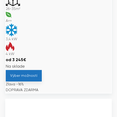
26-35m²
A++
3,4
kW
4
kW
od
3 245
€
Na sklade
Výber možností
Zľava -16%
DOPRAVA ZDARMA