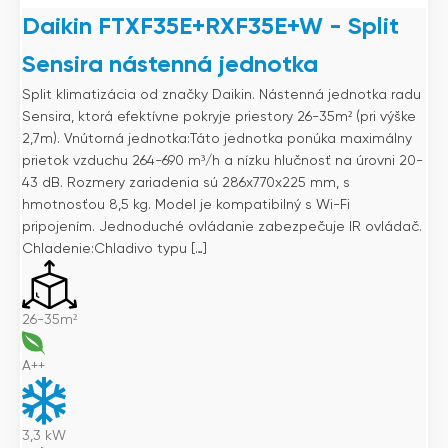
Daikin FTXF35E+RXF35E+W - Split
Sensira nástenná jednotka
Split klimatizácia od značky Daikin. Nástenná jednotka radu
Sensira, ktorá efektívne pokryje priestory 26-35m² (pri výške
2,7m). Vnútorná jednotka:Táto jednotka ponúka maximálny
prietok vzduchu 264-690 m³/h a nízku hlučnosť na úrovni 20-
43 dB. Rozmery zariadenia sú 286x770x225 mm, s
hmotnosťou 8,5 kg. Model je kompatibilný s Wi-Fi
pripojením. Jednoduché ovládanie zabezpečuje IR ovládač.
Chladenie:Chladivo typu […]
26-35m²
A++
3,3
kW