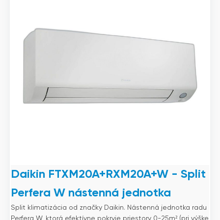
Daikin FTXM20A+RXM20A+W - Split
Perfera W nástenná jednotka
Split klimatizácia od značky Daikin. Nástenná jednotka radu
Perfera W, ktorá efektívne pokryje priestory 0-25m² (pri výške