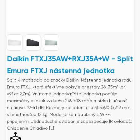
Daikin FTXJ35AW+RXJ35A+W - Split
Emura FTXJ nástenná jednotka
Split klimatizácia od značky Daikin. Nástenná jednotka radu
Emura FTXJ, ktorá efektívne pokryje priestory 26-35m² (pri
výške 2,7m). Vnútorná jednotka:Táto jednotka ponúka
maximálny prietok vzduchu 276-708 m³/h a nízku hlučnosť
na úrovni 19-41 dB. Rozmery zariadenia sú 305x900x212 mm,
s hmotnosťou 12 kg. Model je kompatibilný s Wi-Fi
pripojením. Jednoduché ovládanie zabezpečuje IR ovládač.
Chladenie:Chladivo […]