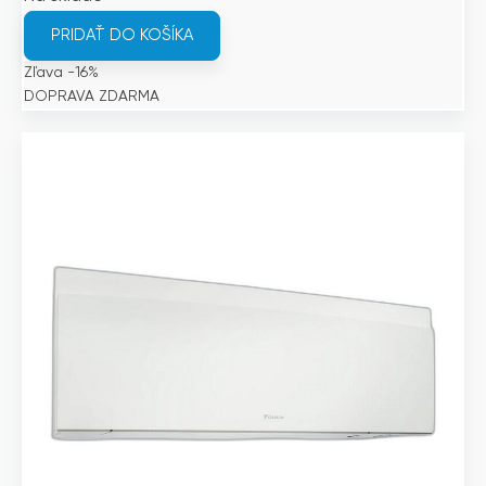
bola:
je:
PRIDAŤ DO KOŠÍKA
2
2
Zľava -16%
731€.
294€.
DOPRAVA ZDARMA