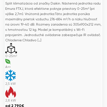
Split klimatizácia od značky Daikin. Nástenná jednotka radu
Emura FTXJ, ktorá efektívne pokryje priestory 0-25m² (pri
výške 2,7m). Vnútorná jednotka:Táto jednotka ponúka
maximálny prietok vzduchu 276-684 m³/h a nízku hlučnosť
na úrovni 19-40 dB. Rozmery zariadenia sú 305x900x212 mm,
s hmotnosťou 12 kg. Model je kompatibilný s Wi-Fi
pripojením. Jednoduché ovládanie zabezpečuje IR ovládač.
Chladenie:Chladivo […]
0-25m²
A++
2,5
kW
2,8
kW
od
2 790
€