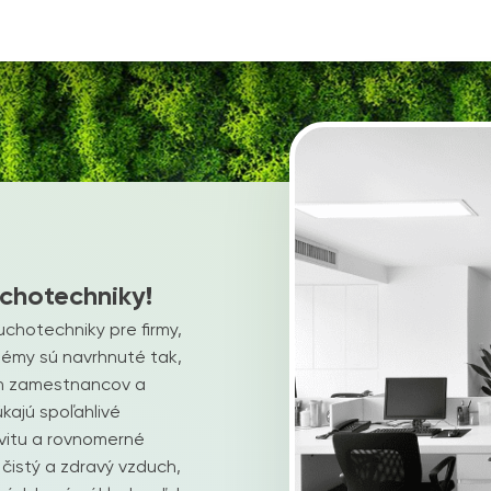
uchotechniky!
uchotechniky pre firmy,
stémy sú navrhnuté tak,
ch zamestnancov a
kajú spoľahlivé
vitu a rovnomerné
čistý a zdravý vzduch,