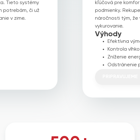
ka. Tieto systémy
kľúčová pre komfor
m potrebám, či už
podmienky. Rekuper
nie v zime.
náročnosti tým, že
vykurovanie.
Výhody
Efektívna vý
Kontrola vlhko
Zníženie ener
Odstránenie p
PRIPRAVUJEME