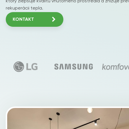
ktorý zlepšuje kvalitu vnútorného prostredia a znižuje p
rekuperácii tepla.
KONTAKT