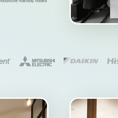
revádzkové náklady vďaka