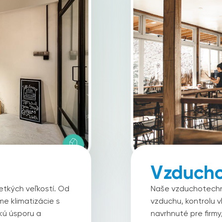
Vzducho
etkých veľkostí. Od
Naše vzduchotechn
me klimatizácie s
vzduchu, kontrolu 
kú úsporu a
navrhnuté pre firmy