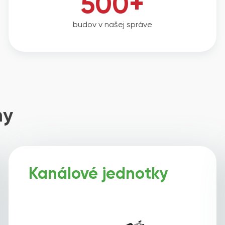
500+
budov v našej správe
my
Kanálové jednotky