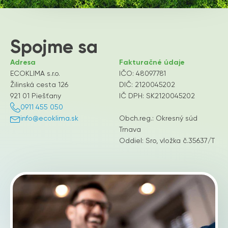
Spojme sa
Adresa
Fakturačné údaje
ECOKLIMA s.r.o.
IČO: 48097781
Žilinská cesta 126
DIČ: 2120045202
921 01 Piešťany
IČ DPH: SK2120045202
0911 455 050
info@ecoklima.sk
Obch.reg.: Okresný súd
Trnava
Oddiel: Sro, vložka č.35637/T