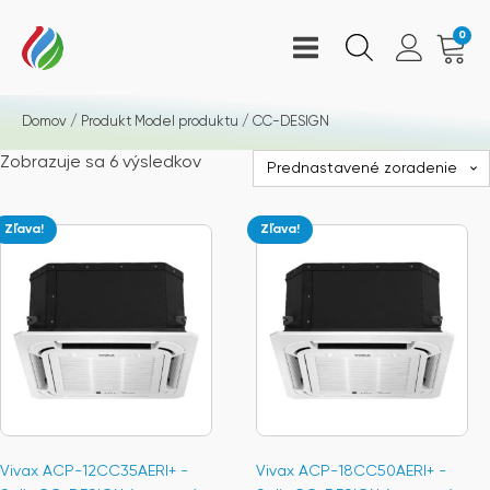
0
Domov
/ Produkt Model produktu / CC-DESIGN
Zobrazuje sa 6 výsledkov
Zľava!
Zľava!
Vivax ACP-12CC35AERI+ -
Vivax ACP-18CC50AERI+ -