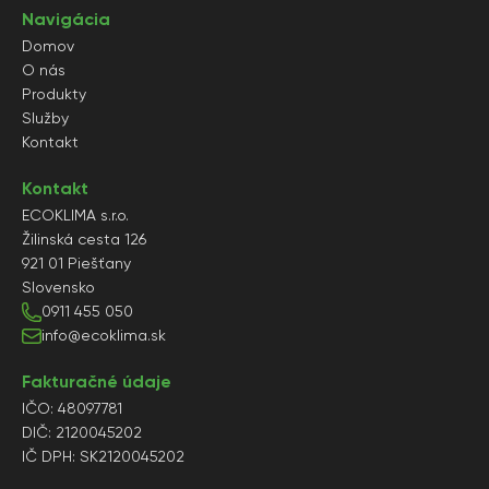
Navigácia
Domov
O nás
Produkty
Služby
Kontakt
Kontakt
ECOKLIMA s.r.o.
Žilinská cesta 126
921 01 Piešťany
Slovensko
0911 455 050
info@ecoklima.sk
Fakturačné údaje
IČO: 48097781
DIČ: 2120045202
IČ DPH: SK2120045202