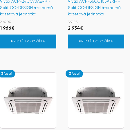
Vivax ACP-24CC70AERI+ -
Vivax ACP-36CC105AERI+ -
Split CC-DESIGN 4-smerná
Split CC-DESIGN 4-smerná
kazetová jednotka
kazetová jednotka
2 620
€
3 912
€
Pôvodná
Aktuálna
Pôvodná
Aktuálna
1 966
€
2 934
€
cena
cena
cena
cena
PRIDAŤ DO KOŠÍKA
PRIDAŤ DO KOŠÍKA
bola:
je:
bola:
je:
2
1
3
2
620€.
966€.
912€.
934€.
Zľava!
Zľava!