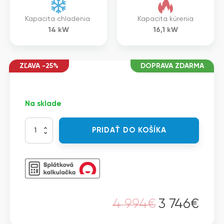
Kapacita chladenia
Kapacita kúrenia
14
kW
16,1
kW
ZĽAVA -25%
DOPRAVA ZDARMA
Na sklade
množstvo
PRIDAŤ DO KOŠÍKA
Vivax
ACP-
48CC140AERI+
-
Split
CC-
DESIGN
4 994
€
3 746
€
4-
Pôvodná
Aktuálna
smerná
kazetová