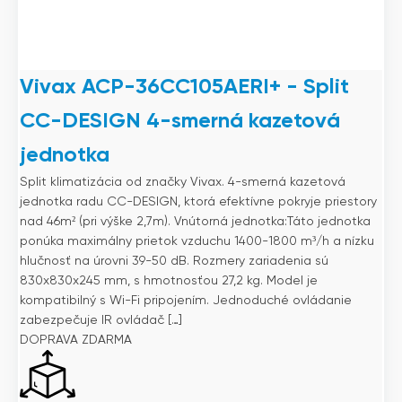
Vivax ACP-36CC105AERI+ - Split
CC-DESIGN 4-smerná kazetová
jednotka
Split klimatizácia od značky Vivax. 4-smerná kazetová
jednotka radu CC-DESIGN, ktorá efektívne pokryje priestory
nad 46m² (pri výške 2,7m). Vnútorná jednotka:Táto jednotka
ponúka maximálny prietok vzduchu 1400-1800 m³/h a nízku
hlučnosť na úrovni 39-50 dB. Rozmery zariadenia sú
830x830x245 mm, s hmotnosťou 27,2 kg. Model je
kompatibilný s Wi-Fi pripojením. Jednoduché ovládanie
zabezpečuje IR ovládač […]
DOPRAVA ZDARMA