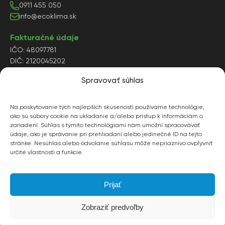
0911 455 050
info@ecoklima.sk
Fakturačné údaje
IČO: 48097781
DIČ: 2120045202
IČ DPH: SK2120045202
Spravovať súhlas
Obch.reg.: Okresný súd Trnava
Oddiel: Sro, vložka č.35637/T
Na poskytovanie tých najlepších skúseností používame technológie,
ako sú súbory cookie na ukladanie a/alebo prístup k informáciám o
zariadení. Súhlas s týmito technológiami nám umožní spracovávať
Sledujte nás
údaje, ako je správanie pri prehliadaní alebo jedinečné ID na tejto
stránke. Nesúhlas alebo odvolanie súhlasu môže nepriaznivo ovplyvniť
určité vlastnosti a funkcie.
Právne informácie
Obchodné podmienky
Prijať
Ochrana osobných údajov
Zobraziť predvoľby
2024 © ECOKLIMA s.r.o.