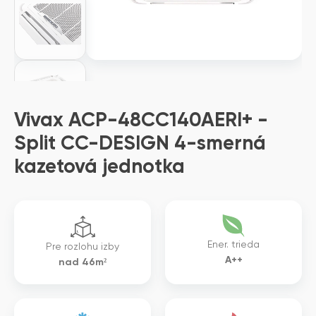
Vivax ACP-48CC140AERI+ -
Split CC-DESIGN 4-smerná
kazetová jednotka
Ener. trieda
Pre rozlohu izby
A++
nad 46m²