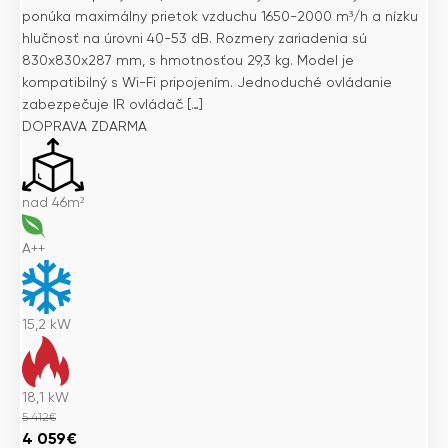
ponúka maximálny prietok vzduchu 1650-2000 m³/h a nízku
hlučnosť na úrovni 40-53 dB. Rozmery zariadenia sú
830x830x287 mm, s hmotnosťou 29,3 kg. Model je
kompatibilný s Wi-Fi pripojením. Jednoduché ovládanie
zabezpečuje IR ovládač […]
DOPRAVA ZDARMA
nad 46m²
A++
15,2
kW
18,1
kW
5 412
€
Pôvodná
Aktuálna
4 059
€