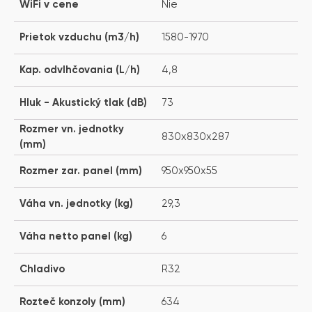
WiFi v cene
Nie
Prietok vzduchu (m3/h)
1580-1970
Kap. odvlhčovania (L/h)
4,8
Hluk - Akustický tlak (dB)
73
Rozmer vn. jednotky
830x830x287
(mm)
Rozmer zar. panel (mm)
950x950x55
Váha vn. jednotky (kg)
29,3
Váha netto panel (kg)
6
Chladivo
R32
Rozteč konzoly (mm)
634