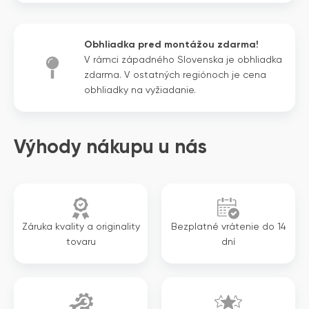
cena
cena
jednotka
bola:
je:
4
3
Obhliadka pred montážou zdarma!
994€.
746€.
V rámci západného Slovenska je obhliadka
zdarma. V ostatných regiónoch je cena
obhliadky na vyžiadanie.
Výhody nákupu u nás
Záruka kvality a originality
Bezplatné vrátenie do 14
tovaru
dní