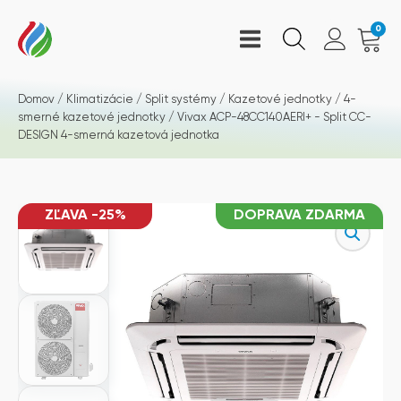
0
Domov
/
Klimatizácie
/
Split systémy
/
Kazetové jednotky
/
4-
smerné kazetové jednotky
/ Vivax ACP-48CC140AERI+ - Split CC-
DESIGN 4-smerná kazetová jednotka
ZĽAVA -25%
DOPRAVA ZDARMA