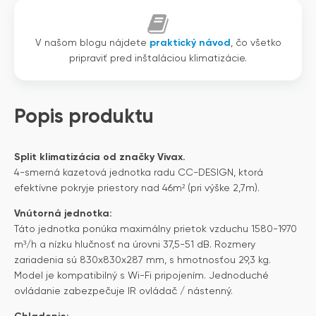
V našom blogu nájdete
praktický návod
, čo všetko
pripraviť pred inštaláciou klimatizácie.
Popis produktu
Split klimatizácia od značky Vivax.
4-smerná kazetová jednotka radu CC-DESIGN, ktorá
efektívne pokryje priestory nad 46m² (pri výške 2,7m).
Vnútorná jednotka:
Táto jednotka ponúka maximálny prietok vzduchu 1580-1970
m³/h a nízku hlučnosť na úrovni 37,5-51 dB. Rozmery
zariadenia sú 830x830x287 mm, s hmotnosťou 29,3 kg.
Model je kompatibilný s Wi-Fi pripojením. Jednoduché
ovládanie zabezpečuje IR ovládač / nástenný.