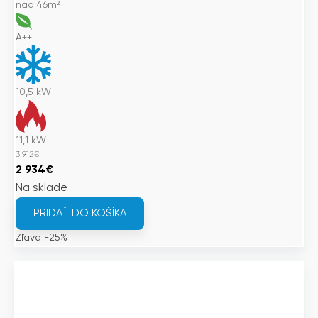
nad 46m²
A++
10,5
kW
11,1
kW
3 912
€
Pôvodná
Aktuálna
2 934
€
cena
cena
Na sklade
bola:
je:
PRIDAŤ DO KOŠÍKA
3
2
Zľava -25%
912€.
934€.