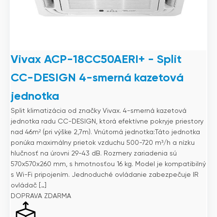
Vivax ACP-18CC50AERI+ - Split
CC-DESIGN 4-smerná kazetová
jednotka
Split klimatizácia od značky Vivax. 4-smerná kazetová
jednotka radu CC-DESIGN, ktorá efektívne pokryje priestory
nad 46m² (pri výške 2,7m). Vnútorná jednotka:Táto jednotka
ponúka maximálny prietok vzduchu 500-720 m³/h a nízku
hlučnosť na úrovni 29-43 dB. Rozmery zariadenia sú
570x570x260 mm, s hmotnosťou 16 kg. Model je kompatibilný
s Wi-Fi pripojením. Jednoduché ovládanie zabezpečuje IR
ovládač […]
DOPRAVA ZDARMA