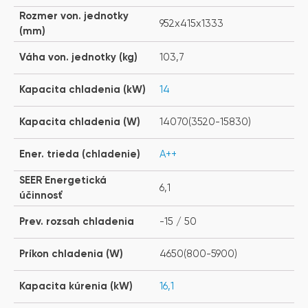
Rozmer von. jednotky
952x415x1333
(mm)
Váha von. jednotky (kg)
103,7
Kapacita chladenia (kW)
14
Kapacita chladenia (W)
14070(3520-15830)
Ener. trieda (chladenie)
A++
SEER Energetická
6,1
účinnosť
Prev. rozsah chladenia
-15 / 50
Príkon chladenia (W)
4650(800-5900)
Kapacita kúrenia (kW)
16,1