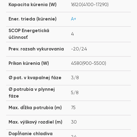
Kapacita kúrenia (W)
16120(4100-17290)
Ener. trieda (kúrenie)
A+
SCOP Energetická
4
účinnosť
Prev. rozsah vykurovania
-20/24
Príkon kúrenia (W)
4580(900-5500)
Ø pot. v kvapalnej fáze
3/8
Ø potrubia v plynnej
5/8
fáze
Max. dĺžka potrubia (m)
75
Max. výškový rozdiel (m)
30
Dopĺňanie chladiva