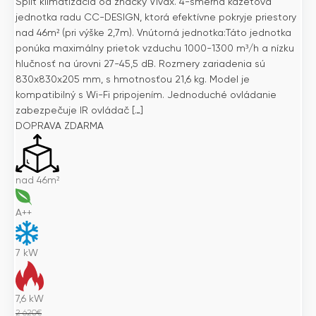
Split klimatizácia od značky Vivax. 4-smerná kazetová
jednotka radu CC-DESIGN, ktorá efektívne pokryje priestory
nad 46m² (pri výške 2,7m). Vnútorná jednotka:Táto jednotka
ponúka maximálny prietok vzduchu 1000-1300 m³/h a nízku
hlučnosť na úrovni 27-45,5 dB. Rozmery zariadenia sú
830x830x205 mm, s hmotnosťou 21,6 kg. Model je
kompatibilný s Wi-Fi pripojením. Jednoduché ovládanie
zabezpečuje IR ovládač […]
DOPRAVA ZDARMA
nad 46m²
A++
7
kW
7,6
kW
2 620
€