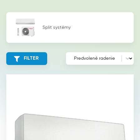
Split systémy
Zoradenie
Sort content
FILTER