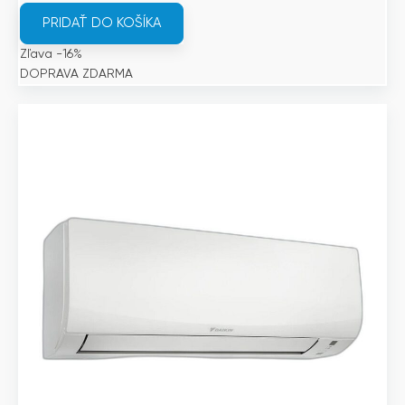
bola:
je:
PRIDAŤ DO KOŠÍKA
1
1
Zľava -16%
495€.
256€.
DOPRAVA ZDARMA