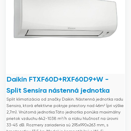
Daikin FTXF60D+RXF60D9+W -
Split Sensira nástenná jednotka
Split klimatizácia od značky Daikin. Nástenná jednotka radu
Sensira, ktorá efektívne pokryje priestory nad 46m² (pri výške
2,7m). Vnútorná jednotka:Táto jednotka ponúka maximálny
prietok vzduchu 642-1038 m³/h a nízku hlučnosť na úrovni
33-45 dB. Rozmery zariadenia sú 295x990x263 mm, s