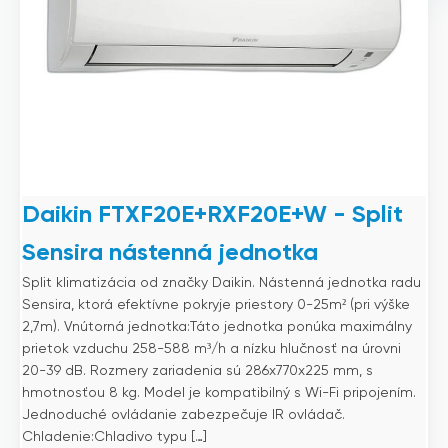
Daikin FTXF20E+RXF20E+W - Split
Sensira nástenná jednotka
Split klimatizácia od značky Daikin. Nástenná jednotka radu
Sensira, ktorá efektívne pokryje priestory 0-25m² (pri výške
2,7m). Vnútorná jednotka:Táto jednotka ponúka maximálny
prietok vzduchu 258-588 m³/h a nízku hlučnosť na úrovni
20-39 dB. Rozmery zariadenia sú 286x770x225 mm, s
hmotnosťou 8 kg. Model je kompatibilný s Wi-Fi pripojením.
Jednoduché ovládanie zabezpečuje IR ovládač.
Chladenie:Chladivo typu […]