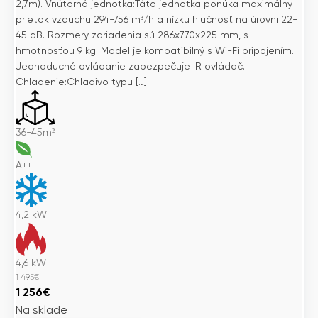
2,7m). Vnútorná jednotka:Táto jednotka ponúka maximálny
prietok vzduchu 294-756 m³/h a nízku hlučnosť na úrovni 22-
45 dB. Rozmery zariadenia sú 286x770x225 mm, s
hmotnosťou 9 kg. Model je kompatibilný s Wi-Fi pripojením.
Jednoduché ovládanie zabezpečuje IR ovládač.
Chladenie:Chladivo typu […]
36-45m²
A++
4,2
kW
4,6
kW
1 495
€
Pôvodná
Aktuálna
1 256
€
cena
cena
Na sklade