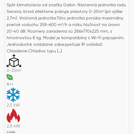
Split klimatizácia od značky Daikin. Nástenná jednotka radu
Sensira, ktorá efektívne pokryje priestory 0-25m² (pri výške
2,7m). Vnútorná jednotka:Táto jednotka ponúka maximálny
prietok vzduchu 258-600 m³/h a nízku hlučnosť na úrovni
20-40 dB. Rozmery zariadenia sú 286x770x225 mm, s
hmotnosťou 8 kg. Model je kompatibilný s Wi-Fi pripojením.
Jednoduché ovládanie zabezpečuje IR ovládač.
Chladenie:Chladivo typu […]
0-25m²
A++
2,5
kW
2,8
kW
1 175
€