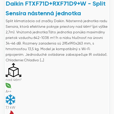
Daikin FTXF71D+RXF71D9+W - Split
Sensira nástenná jednotka
Split klimatizácia od značky Daikin. Nástenná jednotka radu
Sensira, ktorá efektívne pokryje priestory nad 46m² (pri výške
2,7m). Vnútorná jednotka:Táto jednotka ponúka maximálny
prietok vzduchu 642-1038 m³/h a nízku hlučnosť na úrovni
34-46 dB. Rozmery zariadenia sú 295x990x263 mm, s
hmotnosťou 13,5 kg. Model je kompatibilný s Wi-Fi
pripojením. Jednoduché ovládanie zabezpečuje IR ovládač.
Chladenie:Chladivo […]
nad 46m²
A++
7,1
kW