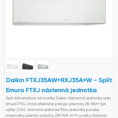
Daikin FTXJ35AW+RXJ35A+W - Split
Emura FTXJ nástenná jednotka
Split klimatizácia od značky Daikin. Nástenná jednotka radu
Emura FTXJ, ktorá efektívne pokryje priestory 26-35m² (pri
výške 2,7m). Vnútorná jednotka:Táto jednotka ponúka
maximálny prietok vzduchu 276-708 m³/h a nízku hlučnosť