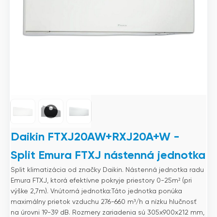
Daikin FTXJ20AW+RXJ20A+W -
Split Emura FTXJ nástenná jednotka
Split klimatizácia od značky Daikin. Nástenná jednotka radu
Emura FTXJ, ktorá efektívne pokryje priestory 0-25m² (pri
výške 2,7m). Vnútorná jednotka:Táto jednotka ponúka
maximálny prietok vzduchu 276-660 m³/h a nízku hlučnosť
na úrovni 19-39 dB. Rozmery zariadenia sú 305x900x212 mm,