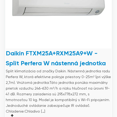
Daikin FTXM25A+RXM25A9+W -
Split Perfera W nástenná jednotka
Split klimatizácia od značky Daikin. Nástenná jednotka radu
Perfera W, ktorá efektívne pokryje priestory 0-25m² (pri výške
2,7m). Vnútorná jednotka:Táto jednotka ponúka maximálny
prietok vzduchu 246-630 m³/h a nízku hlučnosť na úrovni 19-
41 dB. Rozmery zariadenia sú 295x778x272 mm, s
hmotnosťou 10 kg. Model je kompatibilný s Wi-Fi pripojením.
Jednoduché ovládanie zabezpečuje IR ovládač.
Chladenie:Chladivo […]