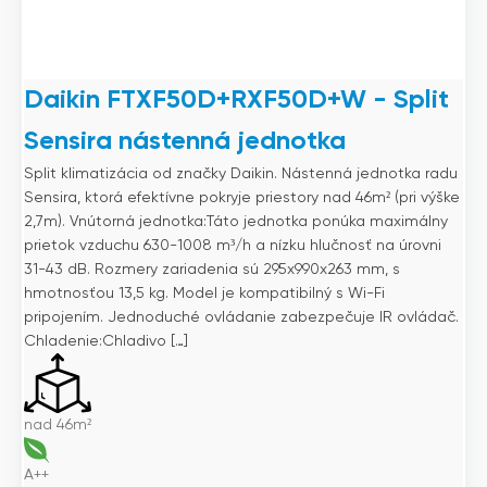
Daikin FTXF50D+RXF50D+W - Split
Sensira nástenná jednotka
Split klimatizácia od značky Daikin. Nástenná jednotka radu
Sensira, ktorá efektívne pokryje priestory nad 46m² (pri výške
2,7m). Vnútorná jednotka:Táto jednotka ponúka maximálny
prietok vzduchu 630-1008 m³/h a nízku hlučnosť na úrovni
31-43 dB. Rozmery zariadenia sú 295x990x263 mm, s
hmotnosťou 13,5 kg. Model je kompatibilný s Wi-Fi
pripojením. Jednoduché ovládanie zabezpečuje IR ovládač.
Chladenie:Chladivo […]
nad 46m²
A++