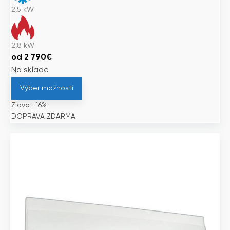
2,5
kW
2,8
kW
od
2 790
€
Na sklade
Výber možností
Zľava -16%
DOPRAVA ZDARMA