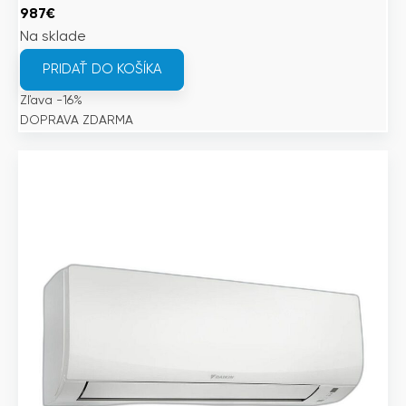
Pôvodná
Aktuálna
987
€
cena
cena
Na sklade
bola:
je:
PRIDAŤ DO KOŠÍKA
1
987€.
Zľava -16%
175€.
DOPRAVA ZDARMA