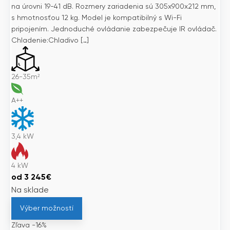
na úrovni 19-41 dB. Rozmery zariadenia sú 305x900x212 mm,
s hmotnosťou 12 kg. Model je kompatibilný s Wi-Fi
pripojením. Jednoduché ovládanie zabezpečuje IR ovládač.
Chladenie:Chladivo […]
26-35m²
A++
3,4
kW
4
kW
od
3 245
€
Na sklade
Výber možností
Zľava -16%