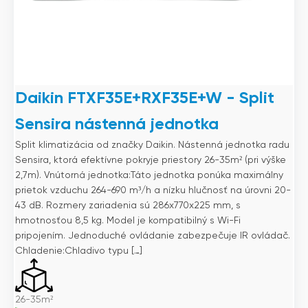
Daikin FTXF35E+RXF35E+W - Split
Sensira nástenná jednotka
Split klimatizácia od značky Daikin. Nástenná jednotka radu
Sensira, ktorá efektívne pokryje priestory 26-35m² (pri výške
2,7m). Vnútorná jednotka:Táto jednotka ponúka maximálny
prietok vzduchu 264-690 m³/h a nízku hlučnosť na úrovni 20-
43 dB. Rozmery zariadenia sú 286x770x225 mm, s
hmotnosťou 8,5 kg. Model je kompatibilný s Wi-Fi
pripojením. Jednoduché ovládanie zabezpečuje IR ovládač.
Chladenie:Chladivo typu […]
26-35m²