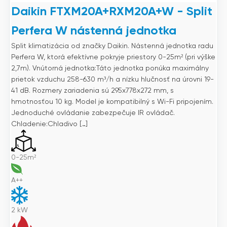
Daikin FTXM20A+RXM20A+W - Split
Perfera W nástenná jednotka
Split klimatizácia od značky Daikin. Nástenná jednotka radu
Perfera W, ktorá efektívne pokryje priestory 0-25m² (pri výške
2,7m). Vnútorná jednotka:Táto jednotka ponúka maximálny
prietok vzduchu 258-630 m³/h a nízku hlučnosť na úrovni 19-
41 dB. Rozmery zariadenia sú 295x778x272 mm, s
hmotnosťou 10 kg. Model je kompatibilný s Wi-Fi pripojením.
Jednoduché ovládanie zabezpečuje IR ovládač.
Chladenie:Chladivo […]
0-25m²
A++
2
kW