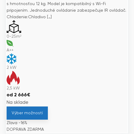
s hmotnosťou 12 kg. Model je kompatibilný s Wi-Fi
pripojením. Jednoduché ovládanie zabezpečuje IR ovládač.
Chladenie:Chladivo […]
0-25m²
A++
2
kW
2,5
kW
od
2 666
€
Na sklade
Výber možností
Zľava -16%
DOPRAVA ZDARMA