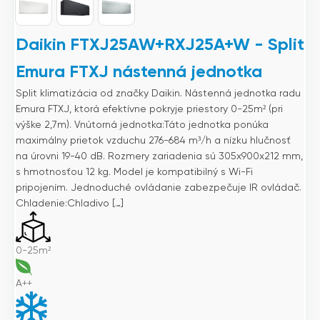
Daikin FTXJ25AW+RXJ25A+W - Split
Emura FTXJ nástenná jednotka
Split klimatizácia od značky Daikin. Nástenná jednotka radu
Emura FTXJ, ktorá efektívne pokryje priestory 0-25m² (pri
výške 2,7m). Vnútorná jednotka:Táto jednotka ponúka
maximálny prietok vzduchu 276-684 m³/h a nízku hlučnosť
na úrovni 19-40 dB. Rozmery zariadenia sú 305x900x212 mm,
s hmotnosťou 12 kg. Model je kompatibilný s Wi-Fi
pripojením. Jednoduché ovládanie zabezpečuje IR ovládač.
Chladenie:Chladivo […]
0-25m²
A++