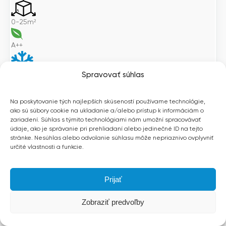
0-25m²
A++
Spravovať súhlas
2,5
kW
Na poskytovanie tých najlepších skúseností používame technológie,
ako sú súbory cookie na ukladanie a/alebo prístup k informáciám o
2,8
kW
zariadení. Súhlas s týmito technológiami nám umožní spracovávať
2 034
€
údaje, ako je správanie pri prehliadaní alebo jedinečné ID na tejto
Pôvodná
Aktuálna
1 709
€
stránke. Nesúhlas alebo odvolanie súhlasu môže nepriaznivo ovplyvniť
určité vlastnosti a funkcie.
cena
cena
Na sklade
bola:
je:
PRIDAŤ DO KOŠÍKA
2
1
Prijať
Zľava -16%
034€.
709€.
DOPRAVA ZDARMA
Zobraziť predvoľby