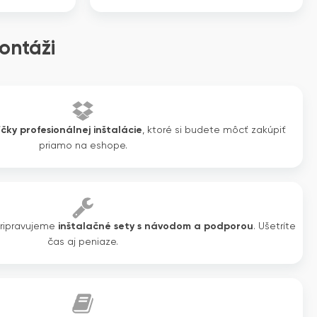
ontáži
íčky profesionálnej inštalácie
, ktoré si budete môcť zakúpiť
priamo na eshope.
pripravujeme
inštalačné sety s návodom a podporou
. Ušetríte
čas aj peniaze.