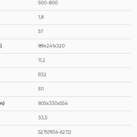
500-800
1,8
57
)
969x241x320
11,2
R32
511
m)
805x330x554
33,5
5275(1934-6272)