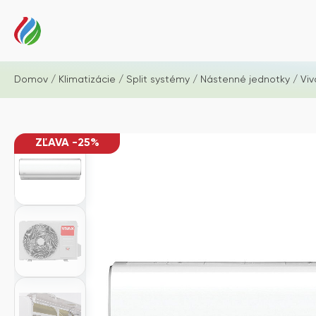
Domov
/
Klimatizácie
/
Split systémy
/
Nástenné jednotky
/ Viv
ZĽAVA -25%