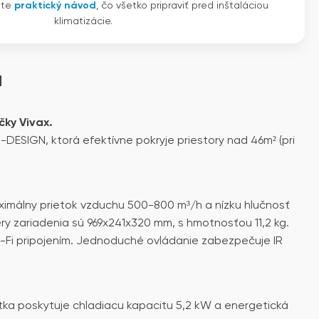
ete
praktický návod
, čo všetko pripraviť pred inštaláciou
klimatizácie.
u
čky Vivax.
DESIGN, ktorá efektívne pokryje priestory nad 46m² (pri
imálny prietok vzduchu 500-800 m³/h a nízku hlučnosť
ry zariadenia sú 969x241x320 mm, s hmotnosťou 11,2 kg.
i-Fi pripojením. Jednoduché ovládanie zabezpečuje IR
tka poskytuje chladiacu kapacitu 5,2 kW a energetická