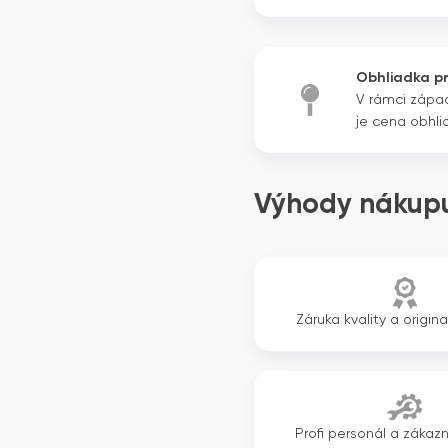
Obhliadka p
V rámci zápa
je cena obhli
Výhody nákupu
Záruka kvality a origina
Profi personál a zákazn