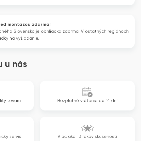
cena
cena
bola:
je:
1
1
red montážou zdarma!
378€.
034€.
dného Slovenska je obhliadka zdarma. V ostatných regiónoch
adky na vyžiadanie.
 u nás
lity tovaru
Bezplatné vrátenie do 14 dní
ícky servis
Viac ako 10 rokov skúseností