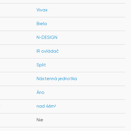
Vivax
Biela
N-DESIGN
IR ovládač
Split
Nástenná jednotka
Áno
y
nad 46m²
Nie