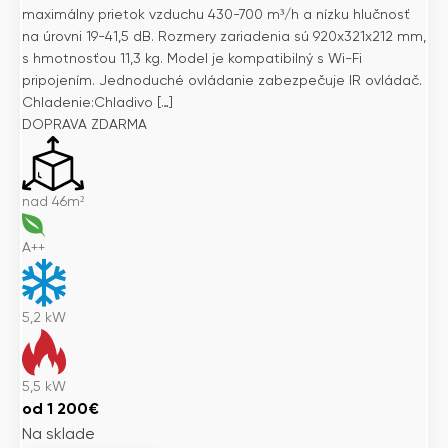
maximálny prietok vzduchu 430-700 m³/h a nízku hlučnosť
na úrovni 19-41,5 dB. Rozmery zariadenia sú 920x321x212 mm,
s hmotnosťou 11,3 kg. Model je kompatibilný s Wi-Fi
pripojením. Jednoduché ovládanie zabezpečuje IR ovládač.
Chladenie:Chladivo […]
DOPRAVA ZDARMA
nad 46m²
A++
5,2
kW
5,5
kW
od
1 200
€
Na sklade