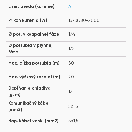
Ener. trieda (kúrenie)
A+
Príkon kúrenia (W)
1570(780-2000)
Ø pot. v kvapalnej fáze
1/4
Ø potrubia v plynnej
1/2
fáze
Max. dĺžka potrubia (m)
30
Max. výškový rozdiel (m)
20
Dopĺňanie chladiva
12
(g/m)
Komunikačný kábel
5x1,5
(mm2)
Nap. kábel vonk. (mm2)
3x1,5