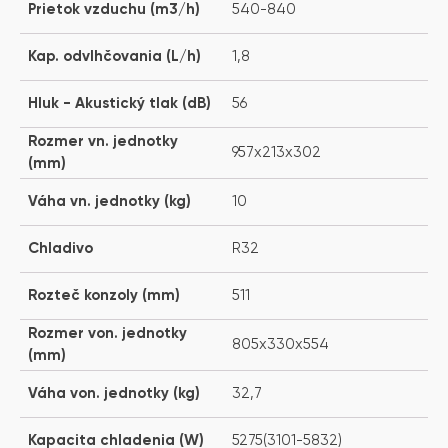
Prietok vzduchu (m3/h)
540-840
Kap. odvlhčovania (L/h)
1,8
Hluk - Akustický tlak (dB)
56
Rozmer vn. jednotky
957x213x302
(mm)
Váha vn. jednotky (kg)
10
Chladivo
R32
Rozteč konzoly (mm)
511
Rozmer von. jednotky
805x330x554
(mm)
Váha von. jednotky (kg)
32,7
Kapacita chladenia (W)
5275(3101-5832)