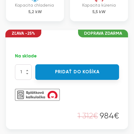
Kapacita chladenia
Kapacita kúrenia
5,2
kW
5,5
kW
ZĽAVA -25%
DOPRAVA ZDARMA
Na sklade
množstvo
PRIDAŤ DO KOŠÍKA
Vivax
ACP-
18CH50AEMIs
-
Split
M-
DESIGN
1 312
€
984
€
nástenná
Pôvodná
Aktuálna
jednotka
cena
cena