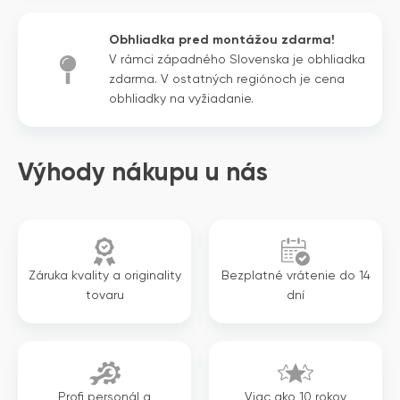
bola:
je:
1
984€.
Obhliadka pred montážou zdarma!
312€.
V rámci západného Slovenska je obhliadka
zdarma. V ostatných regiónoch je cena
obhliadky na vyžiadanie.
Výhody nákupu u nás
Záruka kvality a originality
Bezplatné vrátenie do 14
tovaru
dní
Profi personál a
Viac ako 10 rokov