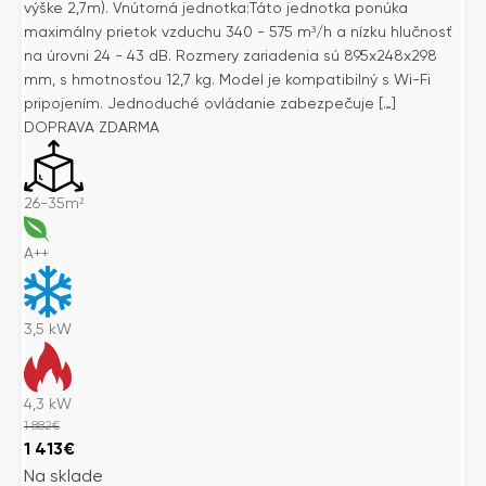
výške 2,7m). Vnútorná jednotka:Táto jednotka ponúka
maximálny prietok vzduchu 340 - 575 m³/h a nízku hlučnosť
na úrovni 24 - 43 dB. Rozmery zariadenia sú 895x248x298
mm, s hmotnosťou 12,7 kg. Model je kompatibilný s Wi-Fi
pripojením. Jednoduché ovládanie zabezpečuje […]
DOPRAVA ZDARMA
26-35m²
A++
3,5
kW
4,3
kW
1 882
€
Pôvodná
Aktuálna
1 413
€
cena
cena
Na sklade