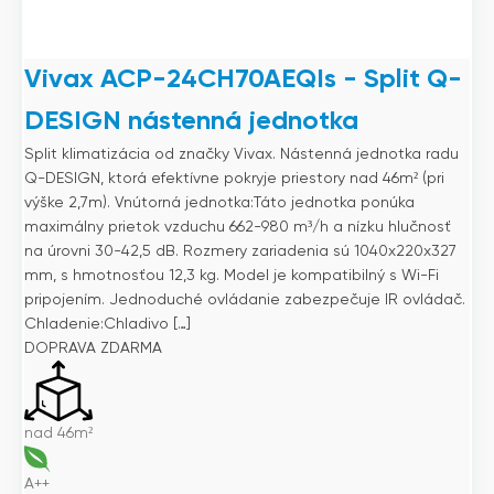
Vivax ACP-24CH70AEQIs - Split Q-
DESIGN nástenná jednotka
Split klimatizácia od značky Vivax. Nástenná jednotka radu
Q-DESIGN, ktorá efektívne pokryje priestory nad 46m² (pri
výške 2,7m). Vnútorná jednotka:Táto jednotka ponúka
maximálny prietok vzduchu 662-980 m³/h a nízku hlučnosť
na úrovni 30-42,5 dB. Rozmery zariadenia sú 1040x220x327
mm, s hmotnosťou 12,3 kg. Model je kompatibilný s Wi-Fi
pripojením. Jednoduché ovládanie zabezpečuje IR ovládač.
Chladenie:Chladivo […]
DOPRAVA ZDARMA
nad 46m²
A++