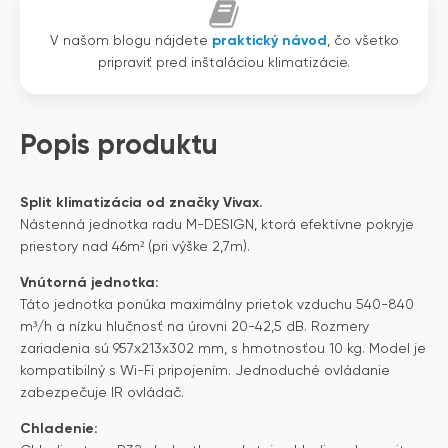
V našom blogu nájdete
praktický návod
, čo všetko
pripraviť pred inštaláciou klimatizácie.
Popis produktu
Split klimatizácia od značky Vivax.
Nástenná jednotka radu M-DESIGN, ktorá efektívne pokryje
priestory nad 46m² (pri výške 2,7m).
Vnútorná jednotka:
Táto jednotka ponúka maximálny prietok vzduchu 540-840
m³/h a nízku hlučnosť na úrovni 20-42,5 dB. Rozmery
zariadenia sú 957x213x302 mm, s hmotnosťou 10 kg. Model je
kompatibilný s Wi-Fi pripojením. Jednoduché ovládanie
zabezpečuje IR ovládač.
Chladenie: