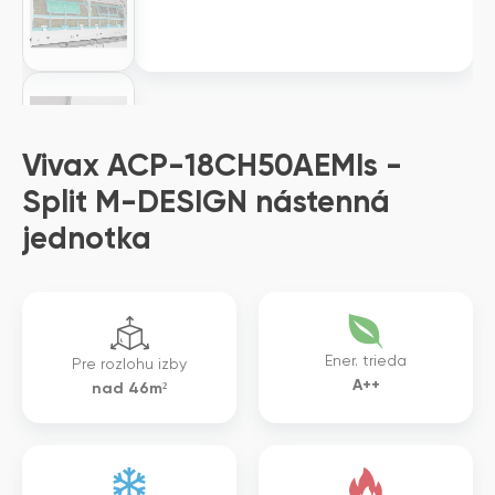
Vivax ACP-18CH50AEMIs -
Split M-DESIGN nástenná
jednotka
Ener. trieda
Pre rozlohu izby
A++
nad 46m²