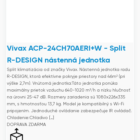
Vivax ACP-24CH70AERI+W - Split
R-DESIGN nástenná jednotka
Split klimatizácia od značky Vivax. Nástenná jednotka radu
R-DESIGN, ktorá efektívne pokryje priestory nad 46m² (pri
výške 2,7m). Vnútorná jednotka:Táto jednotka ponúka
maximálny prietok vzduchu 640-1020 m³/h a nízku hlučnosť
na úrovni 25-47 dB. Rozmery zariadenia sú 1080x226x335
mm, s hmotnosťou 13,7 kg. Model je kompatibilný s Wi-Fi
pripojením. Jednoduché ovládanie zabezpečuje IR ovládač.
Chladenie:Chladivo […]
DOPRAVA ZDARMA