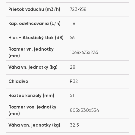
Prietok vzduchu (m3/h)
723-958
Kap. odvlhčovania (L/h)
1,8
Hluk - Akustický tlak (dB)
56
Rozmer vn. jednotky
1068x675x235
(mm)
Váha vn. jednotky (kg)
28
Chladivo
R32
Rozteč konzoly (mm)
511
Rozmer von. jednotky
805x330x554
(mm)
Váha von. jednotky (kg)
32,5