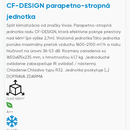
CF-DESIGN parapetno-stropná
jednotka
Split klimatizácia od značky Vivax. Parapetno-stropná
jednotka radu CF-DESIGN, ktorá efektívne pokryje priestory
nad 46m² (pri výške 2,7m). Vnútorná jednotka:Táto jednotka
ponúka maximálny prietok vzduchu 1600-2100 m³/h a nízku
hlučnosť na úrovni 36-53 dB. Rozmery zariadenia sú
1650x675x235 mm, s hmotnosťou 41,7 kg. Jednoduché
ovládanie zabezpečuje IR ovládač / nástenný.
Chladenie:Chladivo typu R32. Jednotka poskytuje […]
DOPRAVA ZDARMA
nad 46m²
A++