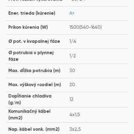
Ener. trieda (kúrenie)
A+
Príkon kúrenia (W)
1500(540-1640)
Ø pot. v kvapalnej fáze
1/4
Ø potrubia v plynnej
1/2
fáze
Max. dĺžka potrubia (m)
30
Max. výškový rozdiel (m)
20
Dopĺňanie chladiva
12
(g/m)
Komunikačný kábel
4x1,5
(mm2)
Nap. kábel vonk. (mm2)
3x2,5