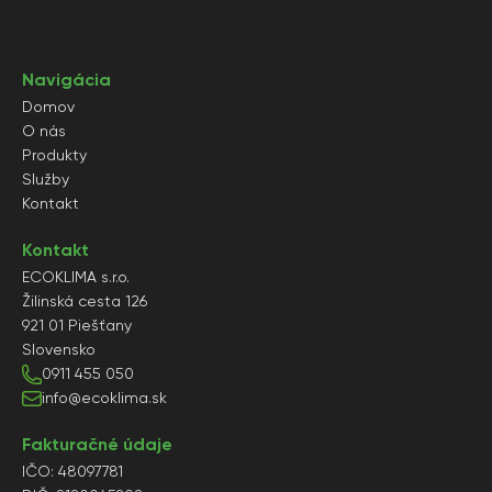
Navigácia
Domov
O nás
Produkty
Služby
Kontakt
Kontakt
ECOKLIMA s.r.o.
Žilinská cesta 126
921 01 Piešťany
Slovensko
0911 455 050
info@ecoklima.sk
Fakturačné údaje
IČO: 48097781