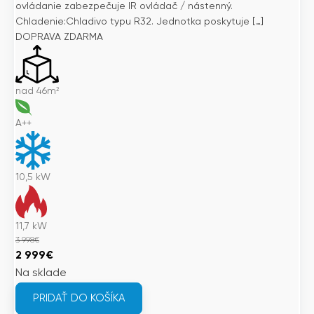
ovládanie zabezpečuje IR ovládač / nástenný.
Chladenie:Chladivo typu R32. Jednotka poskytuje […]
DOPRAVA ZDARMA
nad 46m²
A++
10,5
kW
11,7
kW
3 998
€
Pôvodná
Aktuálna
2 999
€
cena
cena
Na sklade
bola:
je:
PRIDAŤ DO KOŠÍKA
3
2