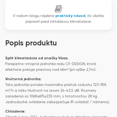
V našom blogu nájdete
praktický návod
, čo všetko
pripraviť pred inštaláciou klimatizácie.
Popis produktu
Split klimatizácia od značky Vivax.
Parapetno-stropná jednotka radu CF-DESIGN, ktorá
efektívne pokryje priestory nad 46m² (pri výške 2,7m).
Vnútorná jednotka:
Táto jednotka ponúka maximálny prietok vzduchu 723-958
m³/h a nízku hlučnosť na úrovni 24-43,5 dB. Rozmery
zariadenia sú 1068x675x235 mm, s hmotnosťou 28 kg.
Jednoduché ovládanie zabezpečuje IR ovládač / nástenný.
Chladenie: