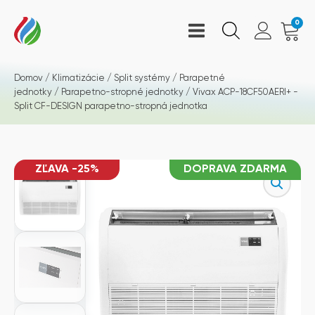
0
Domov
/
Klimatizácie
/
Split systémy
/
Parapetné
jednotky
/
Parapetno-stropné jednotky
/ Vivax ACP-18CF50AERI+ -
Split CF-DESIGN parapetno-stropná jednotka
ZĽAVA -25%
DOPRAVA ZDARMA