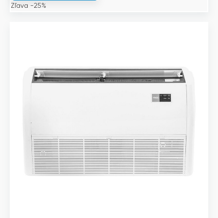
Zľava -25%
998€.
999€.