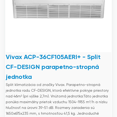
Vivax ACP-36CF105AERI+ - Split
CF-DESIGN parapetno-stropná
jednotka
Split klimatizácia od značky Vivax. Parapetno-stropná
jednotka radu CF-DESIGN, ktorá efektívne pokryje priestory
nad 46m² (pri výške 2,7m). Vnútorná jednotka:Táto jednotka
ponúka maximálny prietok vzduchu 1504-1955 m³/h a nízku
hlučnosť na úrovni 39-51 dB. Rozmery zariadenia sú
1650x675x235 mm, s hmotnosťou 41,5 kg. Jednoduché