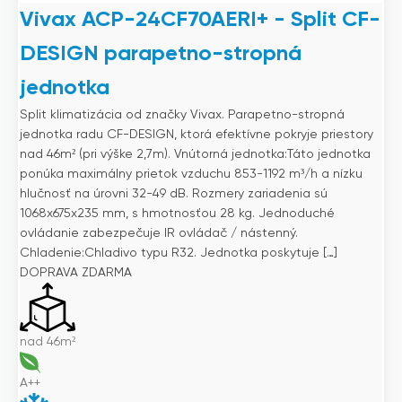
Vivax ACP-24CF70AERI+ - Split CF-
DESIGN parapetno-stropná
jednotka
Split klimatizácia od značky Vivax. Parapetno-stropná
jednotka radu CF-DESIGN, ktorá efektívne pokryje priestory
nad 46m² (pri výške 2,7m). Vnútorná jednotka:Táto jednotka
ponúka maximálny prietok vzduchu 853-1192 m³/h a nízku
hlučnosť na úrovni 32-49 dB. Rozmery zariadenia sú
1068x675x235 mm, s hmotnosťou 28 kg. Jednoduché
ovládanie zabezpečuje IR ovládač / nástenný.
Chladenie:Chladivo typu R32. Jednotka poskytuje […]
DOPRAVA ZDARMA
nad 46m²
A++