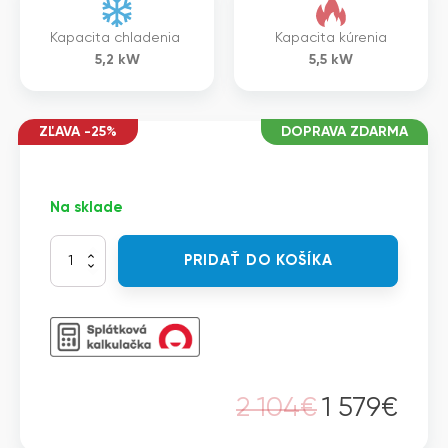
Kapacita chladenia
Kapacita kúrenia
5,2
kW
5,5
kW
ZĽAVA -25%
DOPRAVA ZDARMA
Na sklade
množstvo
PRIDAŤ DO KOŠÍKA
Vivax
ACP-
18CF50AERI+
-
Split
CF-
DESIGN
2 104
€
1 579
€
parapetno-
Pôvodná
Aktuálna
stropná
jednotka