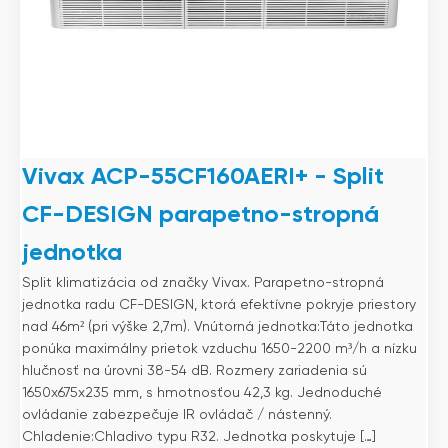
Vivax ACP-55CF160AERI+ - Split
CF-DESIGN parapetno-stropná
jednotka
Split klimatizácia od značky Vivax. Parapetno-stropná
jednotka radu CF-DESIGN, ktorá efektívne pokryje priestory
nad 46m² (pri výške 2,7m). Vnútorná jednotka:Táto jednotka
ponúka maximálny prietok vzduchu 1650-2200 m³/h a nízku
hlučnosť na úrovni 38-54 dB. Rozmery zariadenia sú
1650x675x235 mm, s hmotnosťou 42,3 kg. Jednoduché
ovládanie zabezpečuje IR ovládač / nástenný.
Chladenie:Chladivo typu R32. Jednotka poskytuje […]