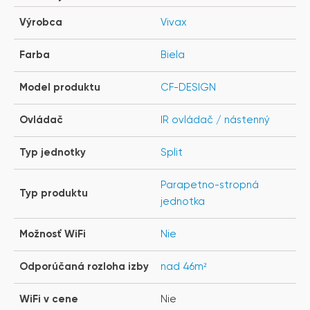
Výrobca
Vivax
Farba
Biela
Model produktu
CF-DESIGN
Ovládač
IR ovládač / nástenný
Typ jednotky
Split
Parapetno-stropná
Typ produktu
jednotka
Možnosť WiFi
Nie
Odporúčaná rozloha izby
nad 46m²
WiFi v cene
Nie