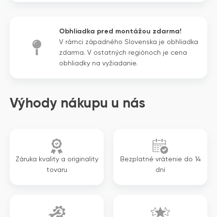
cena
cena
bola:
je:
2
1
Obhliadka pred montážou zdarma!
104€.
579€.
V rámci západného Slovenska je obhliadka
zdarma. V ostatných regiónoch je cena
obhliadky na vyžiadanie.
Výhody nákupu u nás
Záruka kvality a originality
Bezplatné vrátenie do 14
tovaru
dní