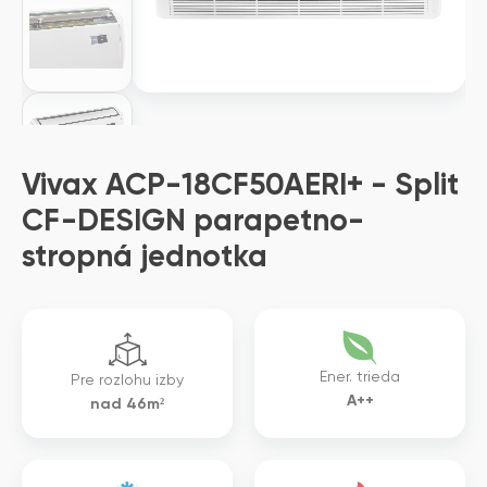
Vivax ACP-18CF50AERI+ - Split
CF-DESIGN parapetno-
stropná jednotka
Ener. trieda
Pre rozlohu izby
A++
nad 46m²