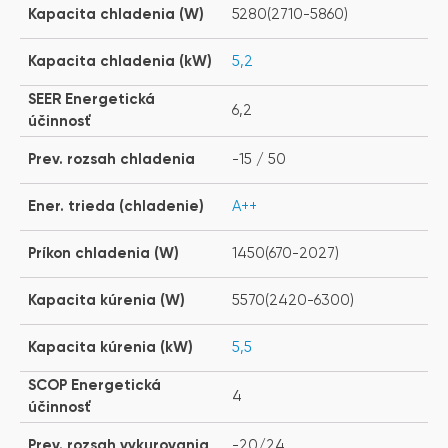
Kapacita chladenia (W)
5280(2710-5860)
Kapacita chladenia (kW)
5,2
SEER Energetická
6,2
účinnosť
Prev. rozsah chladenia
-15 / 50
Ener. trieda (chladenie)
A++
Príkon chladenia (W)
1450(670-2027)
Kapacita kúrenia (W)
5570(2420-6300)
Kapacita kúrenia (kW)
5,5
SCOP Energetická
4
účinnosť
Prev. rozsah vykurovania
-20/24