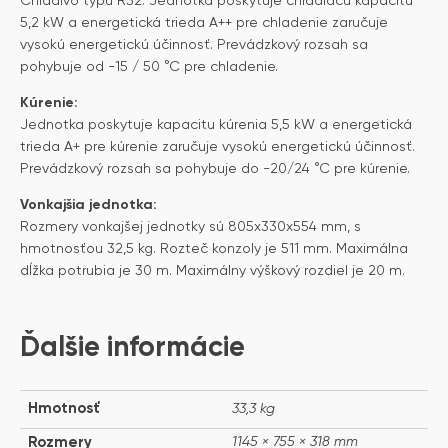
Chladivo typu R32. Jednotka poskytuje chladiacu kapacitu
5,2 kW a energetická trieda A++ pre chladenie zaručuje
vysokú energetickú účinnosť. Prevádzkový rozsah sa
pohybuje od -15 / 50 °C pre chladenie.
Kúrenie:
Jednotka poskytuje kapacitu kúrenia 5,5 kW a energetická
trieda A+ pre kúrenie zaručuje vysokú energetickú účinnosť.
Prevádzkový rozsah sa pohybuje do -20/24 °C pre kúrenie.
Vonkajšia jednotka:
Rozmery vonkajšej jednotky sú 805x330x554 mm, s
hmotnosťou 32,5 kg. Rozteč konzoly je 511 mm. Maximálna
dĺžka potrubia je 30 m. Maximálny výškový rozdiel je 20 m.
Ďalšie informácie
Hmotnosť
33,3 kg
Rozmery
1145 × 755 × 318 mm