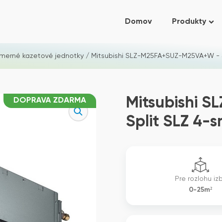
Domov
Produkty
merné kazetové jednotky
/ Mitsubishi SLZ-M25FA+SUZ-M25VA+W - S
Mitsubishi 
DOPRAVA ZDARMA
Split SLZ 4-
Pre rozlohu iz
0-25m²