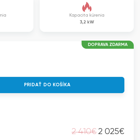
enia
Kapacita kúrenia
3,2
kW
DOPRAVA ZDARMA
PRIDAŤ DO KOŠÍKA
2 410
€
2 025
€
Pôvodná
Aktuálna