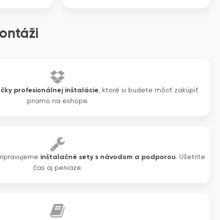
ontáži
íčky profesionálnej inštalácie
, ktoré si budete môcť zakúpiť
priamo na eshope.
pripravujeme
inštalačné sety s návodom a podporou
. Ušetríte
čas aj peniaze.