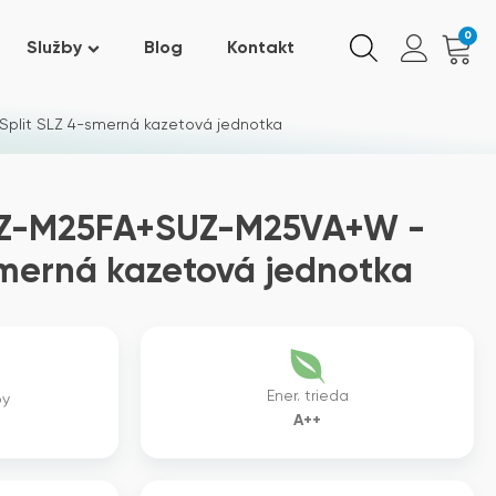
0
Služby
Blog
Kontakt
plit SLZ 4-smerná kazetová jednotka
SLZ-M25FA+SUZ-M25VA+W -
smerná kazetová jednotka
Ener. trieda
by
A++