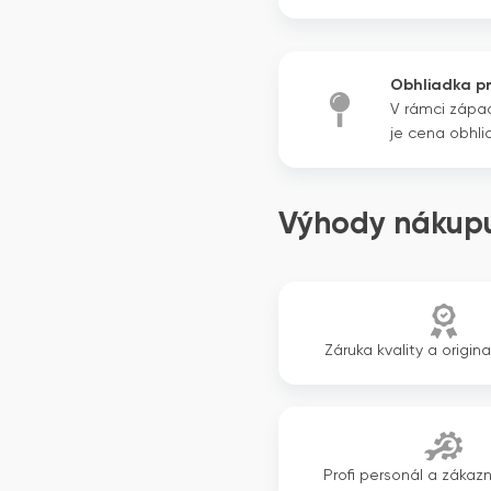
kazetová
jednotka
Obhliadka p
V rámci zápa
je cena obhli
Výhody nákupu
Záruka kvality a origina
Profi personál a zákazn