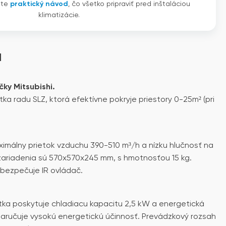
ete
praktický návod
, čo všetko pripraviť pred inštaláciou
klimatizácie.
u
čky Mitsubishi.
a radu SLZ, ktorá efektívne pokryje priestory 0-25m² (pri
imálny prietok vzduchu 390-510 m³/h a nízku hlučnosť na
zariadenia sú 570x570x245 mm, s hmotnosťou 15 kg.
bezpečuje IR ovládač.
tka poskytuje chladiacu kapacitu 2,5 kW a energetická
zaručuje vysokú energetickú účinnosť. Prevádzkový rozsah