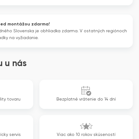
cena
cena
bola:
je:
2
2
red montážou zdarma!
410€.
025€.
dného Slovenska je obhliadka zdarma. V ostatných regiónoch
adky na vyžiadanie.
 u nás
lity tovaru
Bezplatné vrátenie do 14 dní
ícky servis
Viac ako 10 rokov skúseností