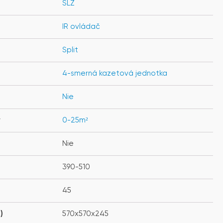
SLZ
IR ovládač
Split
4-smerná kazetová jednotka
Nie
y
0-25m²
Nie
390-510
45
)
570x570x245