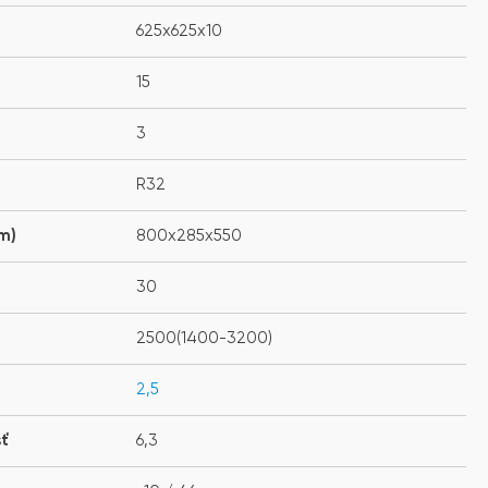
625x625x10
15
3
R32
m)
800x285x550
30
2500(1400-3200)
2,5
sť
6,3