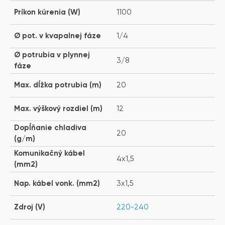
Príkon kúrenia (W)
1100
Ø pot. v kvapalnej fáze
1/4
Ø potrubia v plynnej
3/8
fáze
Max. dĺžka potrubia (m)
20
Max. výškový rozdiel (m)
12
Dopĺňanie chladiva
20
(g/m)
Komunikačný kábel
4x1,5
(mm2)
Nap. kábel vonk. (mm2)
3x1,5
Zdroj (V)
220-240