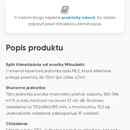
V našom blogu nájdete
praktický návod
, čo všetko
pripraviť pred inštaláciou klimatizácie.
Popis produktu
Split klimatizácia od značky Mitsubishi.
1-smerná kazetová jednotka radu MLZ, ktorá efektívne
pokryje priestory 26-35m² (pri výške 2,7m).
Vnútorná jednotka:
Táto jednotka ponúka maximálny prietok vzduchu 360-564
m³/h a nízku hlučnosť na úrovni 27-40 dB. Rozmery
zariadenia sú 1102x360x185 mm, s hmotnosťou 15,5 kg.
Jednoduché ovládanie zabezpečuje IR ovládač.
Chladenie: