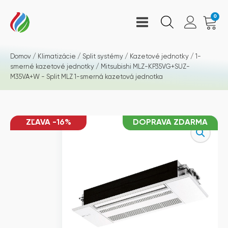
0
Domov
/
Klimatizácie
/
Split systémy
/
Kazetové jednotky
/
1-
smerné kazetové jednotky
/ Mitsubishi MLZ-KP35VG+SUZ-
M35VA+W - Split MLZ 1-smerná kazetová jednotka
ZĽAVA -16%
DOPRAVA ZDARMA