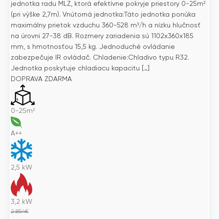
jednotka radu MLZ, ktorá efektívne pokryje priestory 0-25m²
(pri výške 2,7m). Vnútorná jednotka:Táto jednotka ponúka
maximálny prietok vzduchu 360-528 m³/h a nízku hlučnosť
na úrovni 27-38 dB. Rozmery zariadenia sú 1102x360x185
mm, s hmotnosťou 15,5 kg. Jednoduché ovládanie
zabezpečuje IR ovládač. Chladenie:Chladivo typu R32.
Jednotka poskytuje chladiacu kapacitu […]
DOPRAVA ZDARMA
0-25m²
A++
2,5
kW
3,2
kW
2 854
€