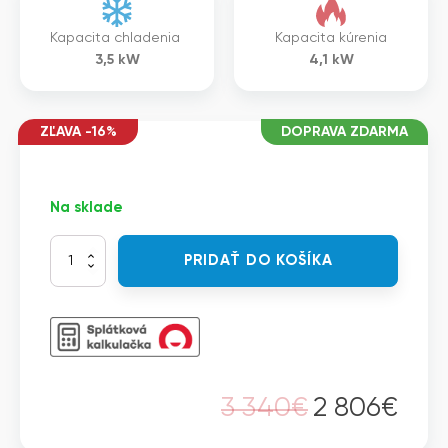
Kapacita chladenia
Kapacita kúrenia
3,5
kW
4,1
kW
ZĽAVA -16%
DOPRAVA ZDARMA
Na sklade
množstvo
PRIDAŤ DO KOŠÍKA
Mitsubishi
MLZ-
KP35VG+SUZ-
M35VA+W
-
Split
MLZ
3 340
€
2 806
€
1-
Pôvodná
Aktuálna
smerná
kazetová