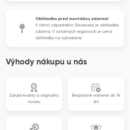
cena
cena
jednotka
bola:
je:
3
2
Obhliadka pred montážou zdarma!
340€.
806€.
V rámci západného Slovenska je obhliadka
zdarma. V ostatných regiónoch je cena
obhliadky na vyžiadanie.
Výhody nákupu u nás
Záruka kvality a originality
Bezplatné vrátenie do 14
tovaru
dní