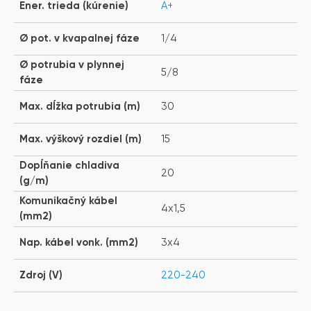
Ener. trieda (kúrenie)
A+
Ø pot. v kvapalnej fáze
1/4
Ø potrubia v plynnej
5/8
fáze
Max. dĺžka potrubia (m)
30
Max. výškový rozdiel (m)
15
Dopĺňanie chladiva
20
(g/m)
Komunikačný kábel
4x1,5
(mm2)
Nap. kábel vonk. (mm2)
3x4
Zdroj (V)
220-240