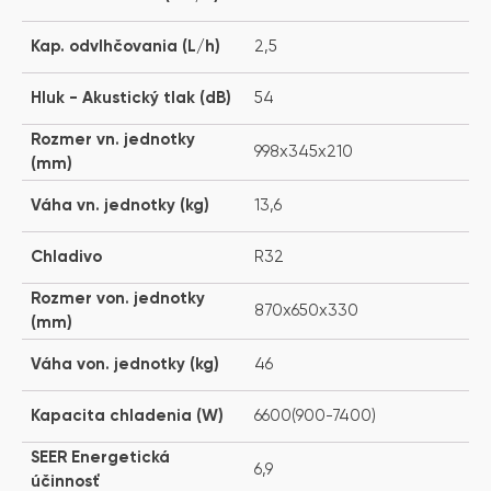
Kap. odvlhčovania (L/h)
2,5
Hluk - Akustický tlak (dB)
54
Rozmer vn. jednotky
998x345x210
(mm)
Váha vn. jednotky (kg)
13,6
Chladivo
R32
Rozmer von. jednotky
870x650x330
(mm)
Váha von. jednotky (kg)
46
Kapacita chladenia (W)
6600(900-7400)
SEER Energetická
6,9
účinnosť