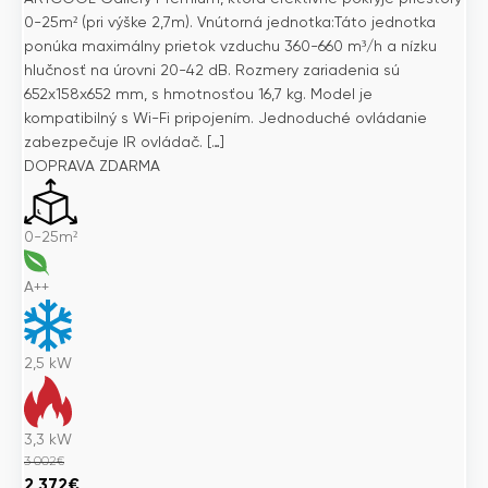
0-25m² (pri výške 2,7m). Vnútorná jednotka:Táto jednotka
ponúka maximálny prietok vzduchu 360-660 m³/h a nízku
hlučnosť na úrovni 20-42 dB. Rozmery zariadenia sú
652x158x652 mm, s hmotnosťou 16,7 kg. Model je
kompatibilný s Wi-Fi pripojením. Jednoduché ovládanie
zabezpečuje IR ovládač. […]
DOPRAVA ZDARMA
0-25m²
A++
2,5
kW
3,3
kW
3 002
€
Pôvodná
Aktuálna
2 372
€