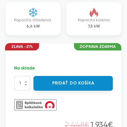
Kapacita chladenia
Kapacita kúrenia
6,6
kW
7,5
kW
ZĽAVA -21%
DOPRAVA ZDARMA
Na sklade
množstvo
PRIDAŤ DO KOŠÍKA
LG
PC24SC.NSKT+PC24SC.U24T+W
-
Split
STANDARD
PLUS
nástenná
2 448
€
1 934
€
jednotka