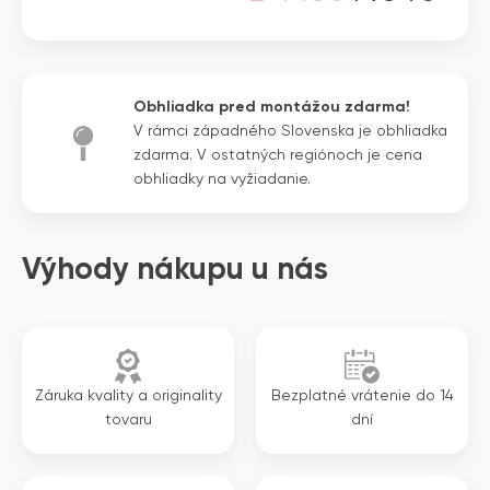
Pôvodná
Aktuálna
cena
cena
bola:
je:
2
1
Obhliadka pred montážou zdarma!
448€.
934€.
V rámci západného Slovenska je obhliadka
zdarma. V ostatných regiónoch je cena
obhliadky na vyžiadanie.
Výhody nákupu u nás
Záruka kvality a originality
Bezplatné vrátenie do 14
tovaru
dní