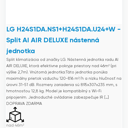
LG H24S1DA.NS1+H24S1DA.U24+W -
Split AI AIR DELUXE nástenná
jednotka
Split klimatizácia od značky LG. Nástenná jednotka radu AI
AIR DELUXE, ktorá efektívne pokryje priestory nad 46m² (pri
výške 2,7m). Vnútorná jednotka:Táto jednotka ponúka
maximálny prietok vzduchu 120-816 m³/h a nízku hlučnosť na
úrovni 31-51 dB. Rozmery zariadenia sú 895x307x235 mm, s
hmotnosťou 12,8 kg. Model je kompatibilný s Wi-Fi
pripojením. Jednoduché ovládanie zabezpečuje IR […]
DOPRAVA ZDARMA
nad 46m²