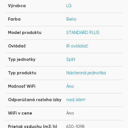
Výrobca
LG
Farba
Biela
Model produktu
STANDARD PLUS
Ovládač
IR ovládač
Typ jednotky
Split
Typ produktu
Nástenná jednotka
Možnosť WiFi
Áno
Odporúčaná rozloha izby
nad 46m²
WiFi v cene
Áno
Prietok vzduchu (m3/h)
630-1098