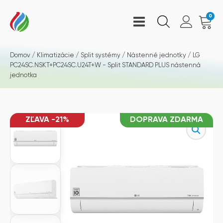
0
Domov
/
Klimatizácie
/
Split systémy
/
Nástenné jednotky
/ LG
PC24SC.NSKT+PC24SC.U24T+W - Split STANDARD PLUS nástenná
jednotka
ZĽAVA -21%
DOPRAVA ZDARMA