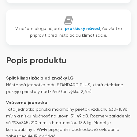
V našom blogu nájdete
praktický návod
, čo všetko
pripraviť pred inštaláciou klimatizácie.
Popis produktu
Split klimatizácia od značky LG.
Nástenná jednotka radu STANDARD PLUS, ktorá efektívne
pokryje priestory nad 46m² (pri výške 2,7m).
Vnútorná jednotka:
Táto jednotka ponúka maximálny prietok vzduchu 630-1098
m³/h a nízku hlučnosť na úrovni 31-49 dB. Rozmery zariadenia
sú 998x345x210 mm, s hmotnosťou 13,6 kg. Model je
kompatibilný s Wi-Fi pripojením. Jednoduché ovládanie
zabezpečuje IR ovládač.