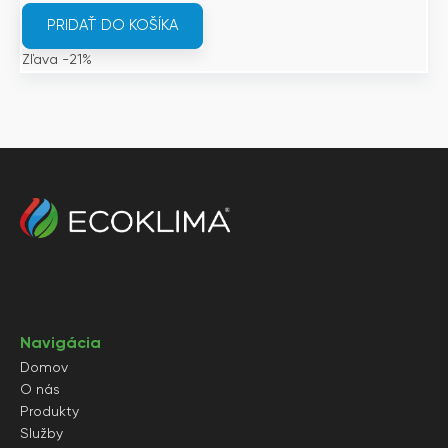
bola:
je:
PRIDAŤ DO KOŠÍKA
2
2
Zľava -21%
855€.
256€.
Navigácia
Domov
O nás
Produkty
Služby