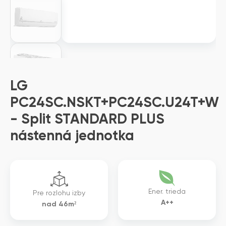
LG
PC24SC.NSKT+PC24SC.U24T+W
- Split STANDARD PLUS
nástenná jednotka
Ener. trieda
Pre rozlohu izby
A++
nad 46m²