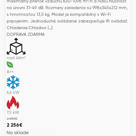
maximálny prietok vzduchu 630-1098 m³/h a nízku hlučnosť
na úrovni 31-49 dB. Rozmery zariadenia sú 998x345x212 mm,
s hmotnosťou 13,5 kg. Model je kompatibilný s Wi-Fi
pripojením. Jednoduché ovládanie zabezpečuje IR ovládač.
Chladenie:Chladivo […]
DOPRAVA ZDARMA
nad 46m²
A++
6,6
kW
7,5
kW
2 855
€
Pôvodná
Aktuálna
2 256
€
cena
cena
Na sklade