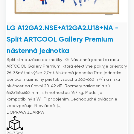
LG A12GA2.NSE+A12GA2.U18+NA -
Split ARTCOOL Gallery Premium
nástenná jednotka
Split klimatizácia od značky LG. Nástenná jednotka radu
ARTCOOL Gallery Premium, ktorá efektívne pokryje priestory
26-35m² (pri výške 2,7m). Vnútorná jednotka:Táto jednotka
ponúka maximálny prietok vzduchu 360-660 m³/h a nízku
hlučnosť na úrovni 20-42 dB. Rozmery zariadenia sú
652x158x652 mm, s hmotnosťou 16,7 kg. Model je
kompatibilný s Wi-Fi pripojením. Jednoduché ovládanie
zabezpečuje IR ovládač. […]
DOPRAVA ZDARMA
26-35m²