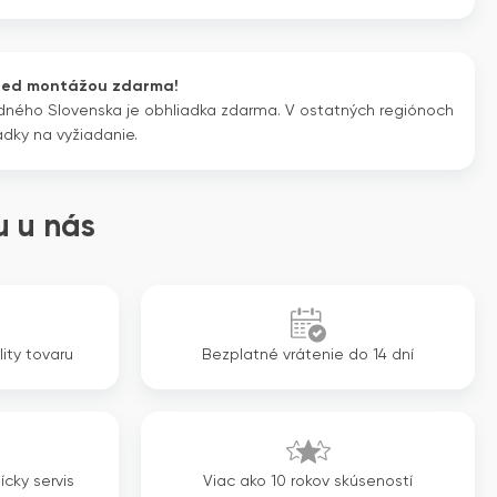
cena
cena
bola:
je:
1
1
red montážou zdarma!
802€.
424€.
dného Slovenska je obhliadka zdarma. V ostatných regiónoch
adky na vyžiadanie.
 u nás
lity tovaru
Bezplatné vrátenie do 14 dní
ícky servis
Viac ako 10 rokov skúseností