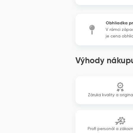
Obhliadka p
V rámci zápa
je cena obhli
Výhody nákupu
Záruka kvality a origina
Profi personál a zákazn