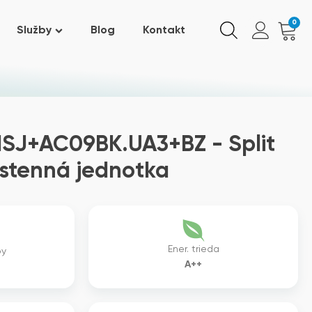
0
Služby
Blog
Kontakt
SJ+AC09BK.UA3+BZ - Split
tenná jednotka
Ener. trieda
by
A++