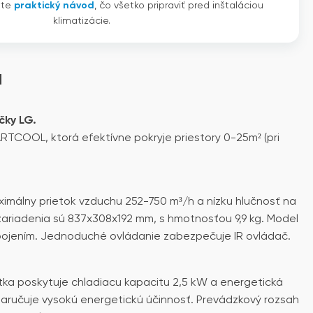
ete
praktický návod
, čo všetko pripraviť pred inštaláciou
klimatizácie.
u
čky LG.
TCOOL, ktorá efektívne pokryje priestory 0-25m² (pri
imálny prietok vzduchu 252-750 m³/h a nízku hlučnosť na
zariadenia sú 837x308x192 mm, s hmotnosťou 9,9 kg. Model
ripojením. Jednoduché ovládanie zabezpečuje IR ovládač.
tka poskytuje chladiacu kapacitu 2,5 kW a energetická
zaručuje vysokú energetickú účinnosť. Prevádzkový rozsah