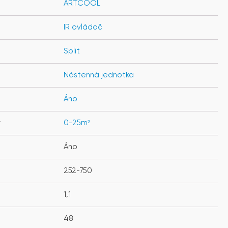
ARTCOOL
IR ovládač
Split
Nástenná jednotka
Áno
y
0-25m²
Áno
252-750
1,1
48