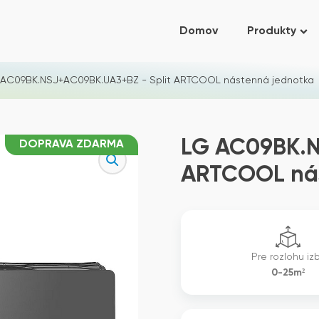
Domov
Produkty
 AC09BK.NSJ+AC09BK.UA3+BZ - Split ARTCOOL nástenná jednotka
LG AC09BK.N
DOPRAVA ZDARMA
ARTCOOL nás
Pre rozlohu iz
0-25m²