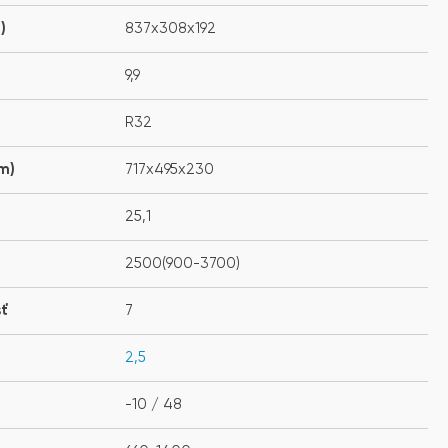
)
837x308x192
9,9
R32
m)
717x495x230
25,1
2500(900-3700)
sť
7
2,5
-10 / 48