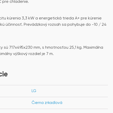
C pre chladenie.
tu kúrenia 3,3 kW a energetická trieda A+ pre kúrenie
kú účinnosť. Prevádzkový rozsah sa pohybuje do -10 / 24
ky sú 717x495x230 mm, s hmotnosťou 25,1 kg. Maximálna
imálny výškový rozdiel je 7 m.
cie
LG
Čierna zrkadlová