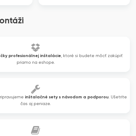
ontáži
íčky profesionálnej inštalácie
, ktoré si budete môcť zakúpiť
priamo na eshope.
pripravujeme
inštalačné sety s návodom a podporou
. Ušetríte
čas aj peniaze.