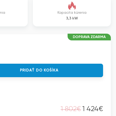
enia
Kapacita kúrenia
3,3
kW
DOPRAVA ZDARMA
PRIDAŤ DO KOŠÍKA
Z
1 802
€
1 424
€
Pôvodná
Aktuálna