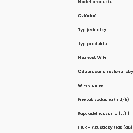
Model produktu
Ovládač
Typ jednotky
Typ produktu
Možnosť WiFi
Odporúčaná rozloha izb
WiFi v cene
Prietok vzduchu (m3/h)
Kap. odvlhčovania (L/h)
Hluk - Akustický tlak (dB)