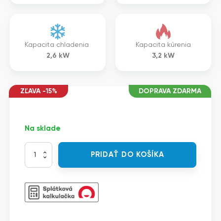
Kapacita chladenia
Kapacita kúrenia
2,6
kW
3,2
kW
ZĽAVA -15%
DOPRAVA ZDARMA
Na sklade
množstvo
PRIDAŤ DO KOŠÍKA
Hisense
ACT26UR4RCC8+AUW26U4RS8+W
-
Split
KAZETOVÁ
COMPACT
4-