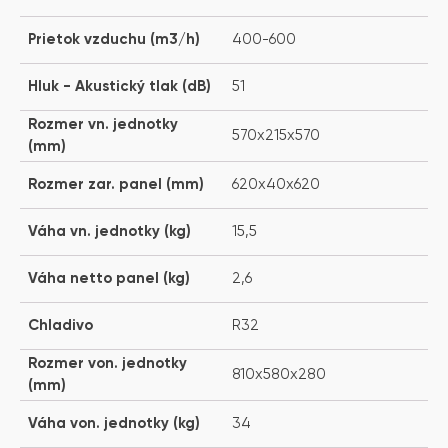
Prietok vzduchu (m3/h)
400-600
Hluk - Akustický tlak (dB)
51
Rozmer vn. jednotky
570x215x570
(mm)
Rozmer zar. panel (mm)
620x40x620
Váha vn. jednotky (kg)
15,5
Váha netto panel (kg)
2,6
Chladivo
R32
Rozmer von. jednotky
810x580x280
(mm)
Váha von. jednotky (kg)
34