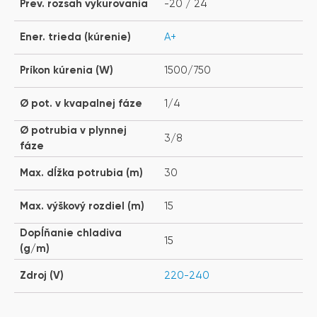
Prev. rozsah vykurovania
-20 / 24
Ener. trieda (kúrenie)
A+
Príkon kúrenia (W)
1500/750
Ø pot. v kvapalnej fáze
1/4
Ø potrubia v plynnej
3/8
fáze
Max. dĺžka potrubia (m)
30
Max. výškový rozdiel (m)
15
Dopĺňanie chladiva
15
(g/m)
Zdroj (V)
220-240