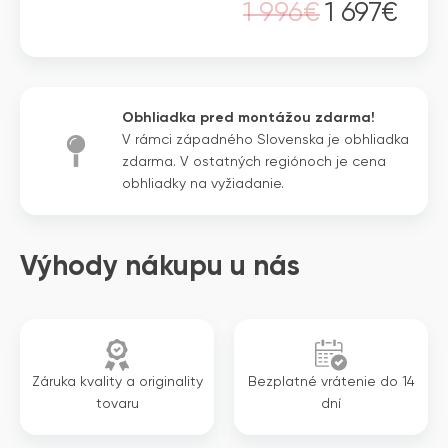
1 996
€
1 697
€
smerná
Pôvodná
Aktuálna
kazetová
cena
cena
jednotka
bola:
je:
1
1
Obhliadka pred montážou zdarma!
996€.
697€.
V rámci západného Slovenska je obhliadka
zdarma. V ostatných regiónoch je cena
obhliadky na vyžiadanie.
Výhody nákupu u nás
Záruka kvality a originality
Bezplatné vrátenie do 14
tovaru
dní