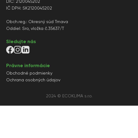
DIČ: 2120045202
IČ DPH: SK2120045202
Obch.reg.: Okresný súd Trnava
Oddiel: Sro, vložka č.35637/T
Sledujte nás
Právne informácie
Obchodné podmienky
Ochrana osobných údajov
2024 © ECOKLIMA s.r.o.