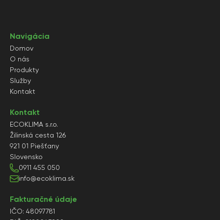
Navigácia
Domov
O nás
Produkty
Služby
Kontakt
Kontakt
ECOKLIMA s.r.o.
Žilinská cesta 126
921 01 Piešťany
Slovensko
0911 455 050
info@ecoklima.sk
Fakturačné údaje
IČO: 48097781