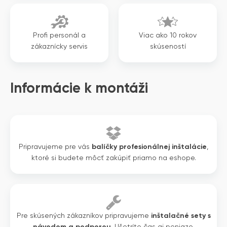
Profi personál a
Viac ako 10 rokov
zákaznícky servis
skúseností
Informácie k montáži
Pripravujeme pre vás
balíčky profesionálnej inštalácie
,
ktoré si budete môcť zakúpiť priamo na eshope.
Pre skúsených zákazníkov pripravujeme
inštalačné sety s
návodom a podporou
. Ušetríte čas aj peniaze.