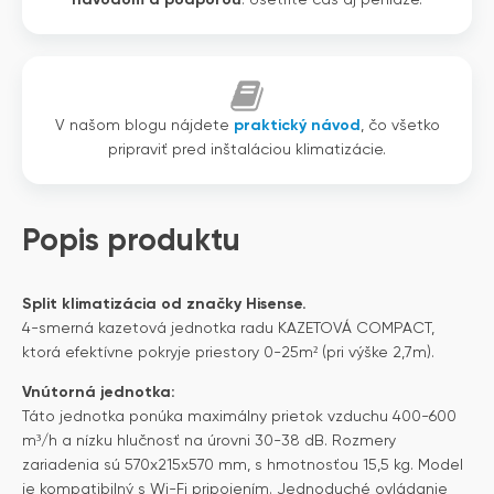
V našom blogu nájdete
praktický návod
, čo všetko
pripraviť pred inštaláciou klimatizácie.
Popis produktu
Split klimatizácia od značky Hisense.
4-smerná kazetová jednotka radu KAZETOVÁ COMPACT,
ktorá efektívne pokryje priestory 0-25m² (pri výške 2,7m).
Vnútorná jednotka:
Táto jednotka ponúka maximálny prietok vzduchu 400-600
m³/h a nízku hlučnosť na úrovni 30-38 dB. Rozmery
zariadenia sú 570x215x570 mm, s hmotnosťou 15,5 kg. Model
je kompatibilný s Wi-Fi pripojením. Jednoduché ovládanie