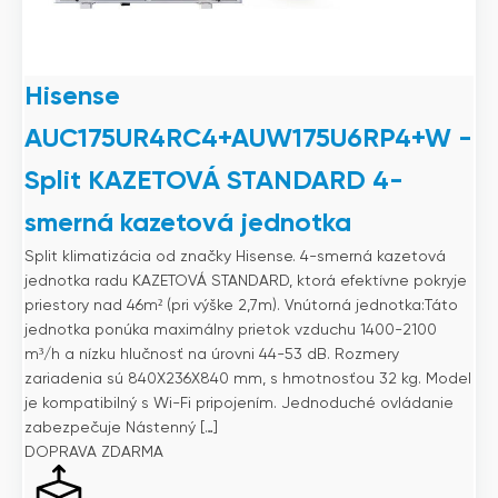
Hisense
AUC175UR4RC4+AUW175U6RP4+W -
Split KAZETOVÁ STANDARD 4-
smerná kazetová jednotka
Split klimatizácia od značky Hisense. 4-smerná kazetová
jednotka radu KAZETOVÁ STANDARD, ktorá efektívne pokryje
priestory nad 46m² (pri výške 2,7m). Vnútorná jednotka:Táto
jednotka ponúka maximálny prietok vzduchu 1400-2100
m³/h a nízku hlučnosť na úrovni 44-53 dB. Rozmery
zariadenia sú 840X236X840 mm, s hmotnosťou 32 kg. Model
je kompatibilný s Wi-Fi pripojením. Jednoduché ovládanie
zabezpečuje Nástenný […]
DOPRAVA ZDARMA