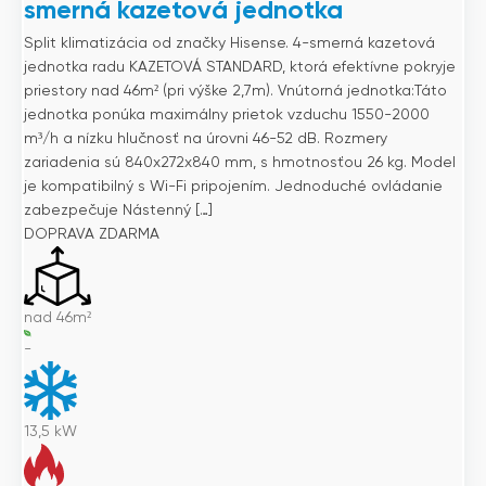
smerná kazetová jednotka
Split klimatizácia od značky Hisense. 4-smerná kazetová
jednotka radu KAZETOVÁ STANDARD, ktorá efektívne pokryje
priestory nad 46m² (pri výške 2,7m). Vnútorná jednotka:Táto
jednotka ponúka maximálny prietok vzduchu 1550-2000
m³/h a nízku hlučnosť na úrovni 46-52 dB. Rozmery
zariadenia sú 840x272x840 mm, s hmotnosťou 26 kg. Model
je kompatibilný s Wi-Fi pripojením. Jednoduché ovládanie
zabezpečuje Nástenný […]
DOPRAVA ZDARMA
nad 46m²
-
13,5
kW