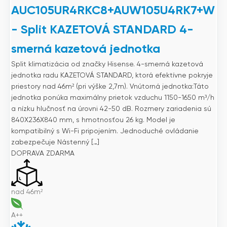
AUC105UR4RKC8+AUW105U4RK7+W
- Split KAZETOVÁ STANDARD 4-
smerná kazetová jednotka
Split klimatizácia od značky Hisense. 4-smerná kazetová
jednotka radu KAZETOVÁ STANDARD, ktorá efektívne pokryje
priestory nad 46m² (pri výške 2,7m). Vnútorná jednotka:Táto
jednotka ponúka maximálny prietok vzduchu 1150-1650 m³/h
a nízku hlučnosť na úrovni 42-50 dB. Rozmery zariadenia sú
840X236X840 mm, s hmotnosťou 26 kg. Model je
kompatibilný s Wi-Fi pripojením. Jednoduché ovládanie
zabezpečuje Nástenný […]
DOPRAVA ZDARMA
nad 46m²
A++