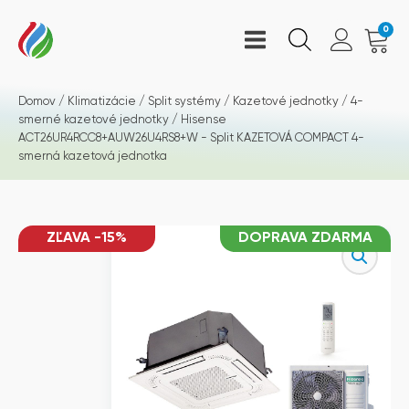
0
Domov
/
Klimatizácie
/
Split systémy
/
Kazetové jednotky
/
4-
smerné kazetové jednotky
/ Hisense
ACT26UR4RCC8+AUW26U4RS8+W - Split KAZETOVÁ COMPACT 4-
smerná kazetová jednotka
ZĽAVA -15%
DOPRAVA ZDARMA