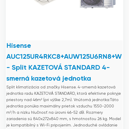
Hisense
AUC125UR4RKC8+AUW125U6RN8+W
- Split KAZETOVÁ STANDARD 4-
smerná kazetová jednotka
Split klimatizácia od značky Hisense. 4-smerná kazetová
jednotka radu KAZETOVÁ STANDARD, ktorá efektívne pokryje
priestory nad 46m² (pri výške 2,7m). Vnútorná jednotka:Táto
jednotka ponúka maximálny prietok vzduchu 1550-2000
m³/h a nízku hlučnosť na úrovni 46-52 dB. Rozmery
zariadenia sú 840x272x840 mm, s hmotnosťou 26 kg. Model
je kompatibilný s Wi-Fi pripojením. Jednoduché ovládanie