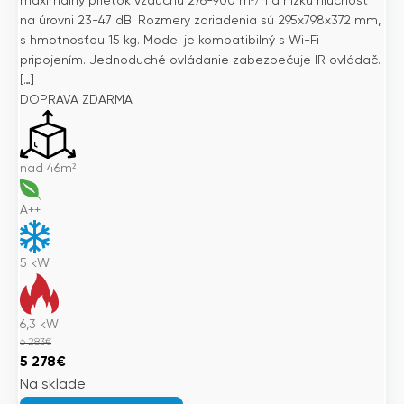
maximálny prietok vzduchu 276-900 m³/h a nízku hlučnosť
na úrovni 23-47 dB. Rozmery zariadenia sú 295x798x372 mm,
s hmotnosťou 15 kg. Model je kompatibilný s Wi-Fi
pripojením. Jednoduché ovládanie zabezpečuje IR ovládač.
[…]
DOPRAVA ZDARMA
nad 46m²
A++
5
kW
6,3
kW
6 283
€
Pôvodná
Aktuálna
5 278
€
cena
cena
Na sklade