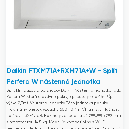
Daikin FTXM71A+RXM71A+W - Split
Perfera W nástenná jednotka
Split klimatizácia od značky Daikin. Nástenná jednotka radu
Perfera W, ktorá efektívne pokryje priestory nad 46m² (pri
výške 2,7m). Vnútorná jednotka:Táto jednotka ponúka
maximálny prietok vzduchu 600-1014 m³/h a nízku hlučnosť
na úrovni 32-47 dB. Rozmery zariadenia sú 299x998x292 mm,
s hmotnosťou 14,5 kg. Model je kompatibilný s Wi-Fi
pripojením. Jednoduché ovládanie zabezpečuje IR ovládač.