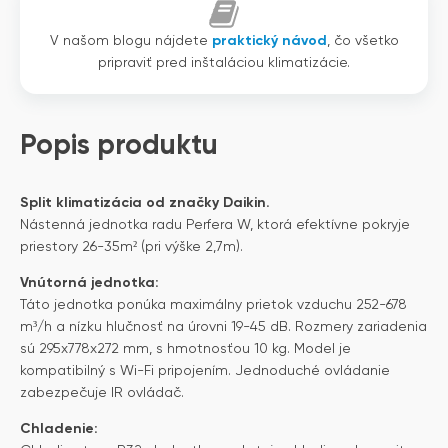
V našom blogu nájdete
praktický návod
, čo všetko
pripraviť pred inštaláciou klimatizácie.
Popis produktu
Split klimatizácia od značky Daikin.
Nástenná jednotka radu Perfera W, ktorá efektívne pokryje
priestory 26-35m² (pri výške 2,7m).
Vnútorná jednotka:
Táto jednotka ponúka maximálny prietok vzduchu 252-678
m³/h a nízku hlučnosť na úrovni 19-45 dB. Rozmery zariadenia
sú 295x778x272 mm, s hmotnosťou 10 kg. Model je
kompatibilný s Wi-Fi pripojením. Jednoduché ovládanie
zabezpečuje IR ovládač.
Chladenie: