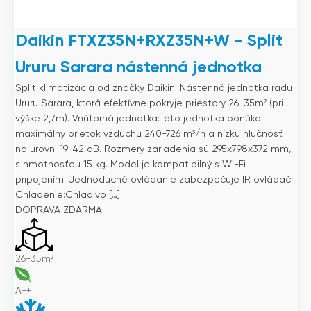
Daikin FTXZ35N+RXZ35N+W - Split
Ururu Sarara nástenná jednotka
Split klimatizácia od značky Daikin. Nástenná jednotka radu
Ururu Sarara, ktorá efektívne pokryje priestory 26-35m² (pri
výške 2,7m). Vnútorná jednotka:Táto jednotka ponúka
maximálny prietok vzduchu 240-726 m³/h a nízku hlučnosť
na úrovni 19-42 dB. Rozmery zariadenia sú 295x798x372 mm,
s hmotnosťou 15 kg. Model je kompatibilný s Wi-Fi
pripojením. Jednoduché ovládanie zabezpečuje IR ovládač.
Chladenie:Chladivo […]
DOPRAVA ZDARMA
26-35m²
A++