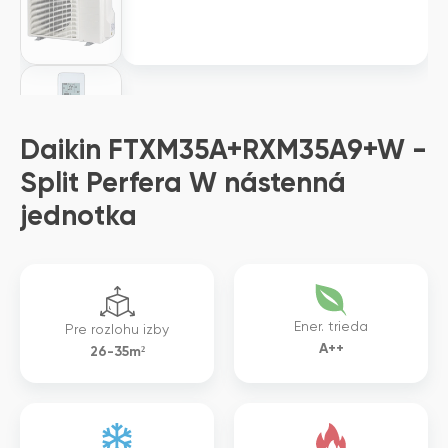
Daikin FTXM35A+RXM35A9+W -
Split Perfera W nástenná
jednotka
Ener. trieda
Pre rozlohu izby
A++
26-35m²