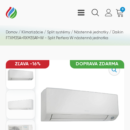
0
Domov
/
Klimatizácie
/
Split systémy
/
Nástenné jednotky
/ Daikin
FTXM35A+RXM35A9+W - Split Perfera W nástenná jednotka
ZĽAVA -16%
DOPRAVA ZDARMA