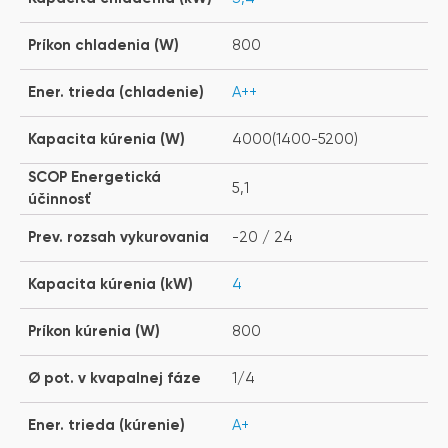
Príkon chladenia (W)
800
Ener. trieda (chladenie)
A++
Kapacita kúrenia (W)
4000(1400-5200)
SCOP Energetická
5,1
účinnosť
Prev. rozsah vykurovania
-20 / 24
Kapacita kúrenia (kW)
4
Príkon kúrenia (W)
800
Ø pot. v kvapalnej fáze
1/4
Ener. trieda (kúrenie)
A+