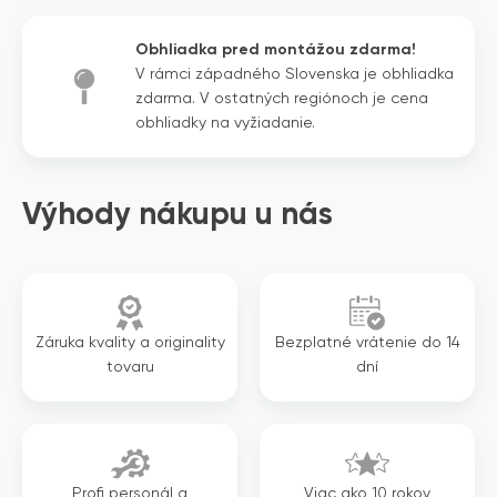
bola:
je:
2
1
Obhliadka pred montážou zdarma!
264€.
902€.
V rámci západného Slovenska je obhliadka
zdarma. V ostatných regiónoch je cena
obhliadky na vyžiadanie.
Výhody nákupu u nás
Záruka kvality a originality
Bezplatné vrátenie do 14
tovaru
dní
Profi personál a
Viac ako 10 rokov