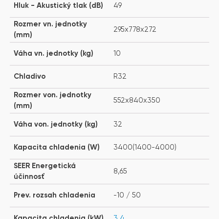
Hluk - Akustický tlak (dB)
49
Rozmer vn. jednotky
295x778x272
(mm)
Váha vn. jednotky (kg)
10
Chladivo
R32
Rozmer von. jednotky
552x840x350
(mm)
Váha von. jednotky (kg)
32
Kapacita chladenia (W)
3400(1400-4000)
SEER Energetická
8,65
účinnosť
Prev. rozsah chladenia
-10 / 50
Kapacita chladenia (kW)
3,4