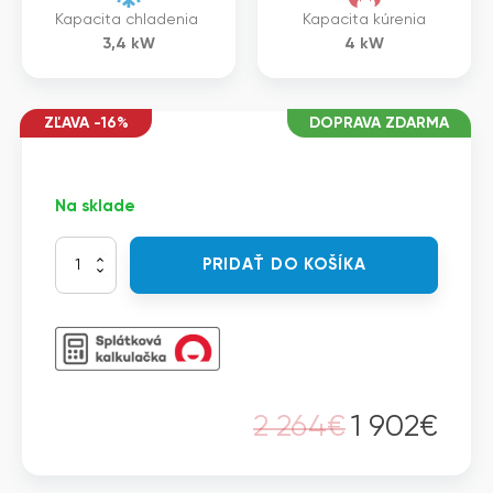
Kapacita chladenia
Kapacita kúrenia
3,4
kW
4
kW
ZĽAVA -16%
DOPRAVA ZDARMA
Na sklade
množstvo
PRIDAŤ DO KOŠÍKA
Daikin
FTXM35A+RXM35A9+W
-
Split
Perfera
W
nástenná
2 264
€
1 902
€
jednotka
Pôvodná
Aktuálna
cena
cena