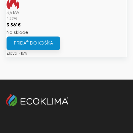
3,6
kW
4 239
€
Pôvodná
Aktuálna
3 561
€
cena
cena
Na sklade
bola:
je:
PRIDAŤ DO KOŠÍKA
4
3
Zľava -16%
239€.
561€.