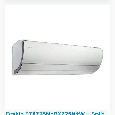
Daikin FTXZ25N+RXZ25N+W - Split