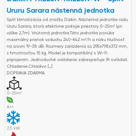
Ururu Sarara nástenná jednotka
Split klimatizácia od značky Daikin. Nástenná jednotka radu
Ururu Sarara, ktorá efektívne pokryje priestory 0-25m² (pri
výške 2,7m). Vnútorná jednotka:Táto jednotka ponúka
maximálny prietok vzduchu 240-642 m³/h a nízku hlučnosť
na úrovni 19-38 dB. Rozmery zariadenia sú 295x798x372 mm,
s hmotnosťou 15 kg. Model je kompatibilný s Wi-Fi
pripojením. Jednoduché ovládanie zabezpečuje IR ovládač.
Chladenie:Chladivo […]
DOPRAVA ZDARMA
0-25m²
A++
2,5
kW