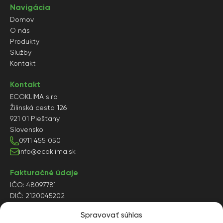
Navigácia
Domov
O nás
Produkty
Služby
Kontakt
Kontakt
ECOKLIMA s.r.o.
Žilinská cesta 126
921 01 Piešťany
Slovensko
0911 455 050
info@ecoklima.sk
Fakturačné údaje
IČO: 48097781
DIČ: 2120045202
IČ DPH: SK2120045202
Spravovať súhlas