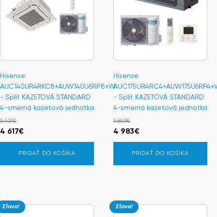
Hisense
Hisense
AUC140UR4RKC8+AUW140U6RP8+W
AUC175UR4RC4+AUW175U6RP4+
- Split KAZETOVÁ STANDARD
- Split KAZETOVÁ STANDARD
4-smerná kazetová jednotka
4-smerná kazetová jednotka
5 431
€
5 863
€
Pôvodná
Aktuálna
Pôvodná
Aktuálna
4 617
€
4 983
€
cena
cena
cena
cena
PRIDAŤ DO KOŠÍKA
PRIDAŤ DO KOŠÍKA
bola:
je:
bola:
je:
5
4
5
4
431€.
617€.
863€.
983€.
Zľava!
Zľava!