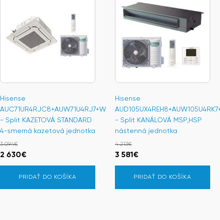
Hisense
Hisense
AUC71UR4RJC8+AUW71U4RJ7+W
AUD105UX4REH8+AUW105U4RK7
- Split KAZETOVÁ STANDARD
- Split KANÁLOVÁ MSP,HSP
4-smerná kazetová jednotka
nástenná jednotka
3 094
€
4 213
€
Pôvodná
Aktuálna
Pôvodná
Aktuálna
2 630
€
3 581
€
cena
cena
cena
cena
PRIDAŤ DO KOŠÍKA
PRIDAŤ DO KOŠÍKA
bola:
je:
bola:
je:
3
2
4
3
094€.
630€.
213€.
581€.