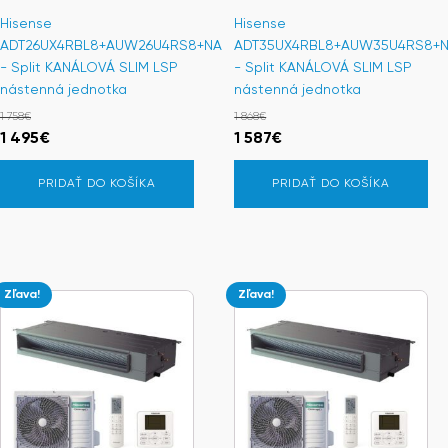
Hisense
Hisense
ADT26UX4RBL8+AUW26U4RS8+NA
ADT35UX4RBL8+AUW35U4RS8+
- Split KANÁLOVÁ SLIM LSP
- Split KANÁLOVÁ SLIM LSP
nástenná jednotka
nástenná jednotka
1 758
€
1 868
€
Pôvodná
Aktuálna
Pôvodná
Aktuálna
1 495
€
1 587
€
cena
cena
cena
cena
PRIDAŤ DO KOŠÍKA
PRIDAŤ DO KOŠÍKA
bola:
je:
bola:
je:
1
1
1
1
758€.
495€.
868€.
587€.
Zľava!
Zľava!