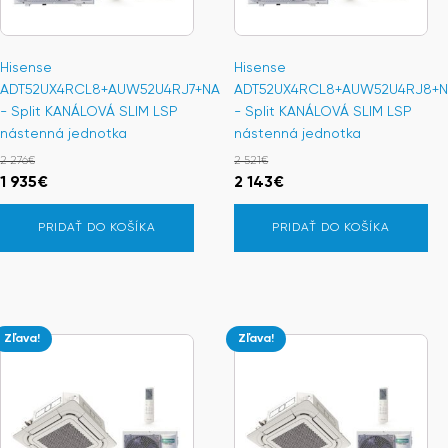
Hisense
Hisense
ADT52UX4RCL8+AUW52U4RJ7+NA
ADT52UX4RCL8+AUW52U4RJ8+
- Split KANÁLOVÁ SLIM LSP
- Split KANÁLOVÁ SLIM LSP
nástenná jednotka
nástenná jednotka
2 276
€
2 521
€
Pôvodná
Aktuálna
Pôvodná
Aktuálna
1 935
€
2 143
€
cena
cena
cena
cena
PRIDAŤ DO KOŠÍKA
PRIDAŤ DO KOŠÍKA
bola:
je:
bola:
je:
2
1
2
2
276€.
935€.
521€.
143€.
Zľava!
Zľava!