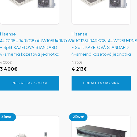
Hisense
Hisense
AUC105UR4RKC8+AUW105U4RK7+W
AUC125UR4RKC8+AUW125U6RN
- Split KAZETOVÁ STANDARD
- Split KAZETOVÁ STANDARD
4-smerná kazetová jednotka
4-smerná kazetová jednotka
4 000
€
4 956
€
Pôvodná
Aktuálna
Pôvodná
Aktuálna
3 400
€
4 213
€
cena
cena
cena
cena
PRIDAŤ DO KOŠÍKA
PRIDAŤ DO KOŠÍKA
bola:
je:
bola:
je:
4
3
4
4
000€.
400€.
956€.
213€.
Zľava!
Zľava!