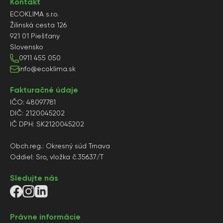
Kontakt
ECOKLIMA s.r.o.
Žilinská cesta 126
921 01 Piešťany
Slovensko
0911 455 050
info@ecoklima.sk
Fakturačné údaje
IČO: 48097781
DIČ: 2120045202
IČ DPH: SK2120045202
Obch.reg.: Okresný súd Trnava
Oddiel: Sro, vložka č.35637/T
Sledujte nás
Právne informácie