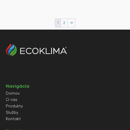
112€.
346€.
545€.
714€.
1
2
→
Navigácia
Domov
O nás
Produkty
Služby
Kontakt