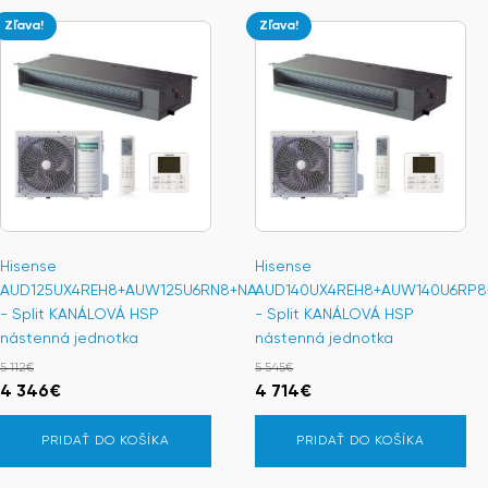
Zľava!
Zľava!
Hisense
Hisense
AUD125UX4REH8+AUW125U6RN8+NA
AUD140UX4REH8+AUW140U6RP8
- Split KANÁLOVÁ HSP
- Split KANÁLOVÁ HSP
nástenná jednotka
nástenná jednotka
5 112
€
5 545
€
Pôvodná
Aktuálna
Pôvodná
Aktuálna
4 346
€
4 714
€
cena
cena
cena
cena
PRIDAŤ DO KOŠÍKA
PRIDAŤ DO KOŠÍKA
bola:
je:
bola:
je:
5
4
5
4