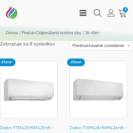
0
Domov
/ Produkt Odporúčaná rozloha izby / 36-45m²
Zobrazuje sa 8 výsledkov
Zľava!
Zľava!
Daikin FTXF42E+RXF42E+W -
Daikin FTXM42A+RXM42A+W -