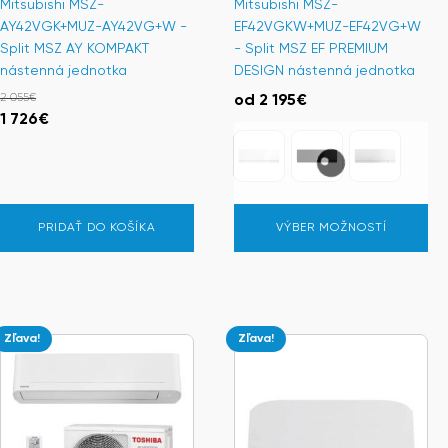
Mitsubishi MSZ-
Mitsubishi MSZ-
stránke
AY42VGK+MUZ-AY42VG+W -
EF42VGKW+MUZ-EF42VG+W
produktu.
Split MSZ AY KOMPAKT
- Split MSZ EF PREMIUM
nástenná jednotka
DESIGN nástenná jednotka
2 055
€
od
2 195
€
Pôvodná
Aktuálna
1 726
€
cena
cena
bola:
je:
2
1
055€.
726€.
PRIDAŤ DO KOŠÍKA
VÝBER MOŽNOSTÍ
Zľava!
Zľava!