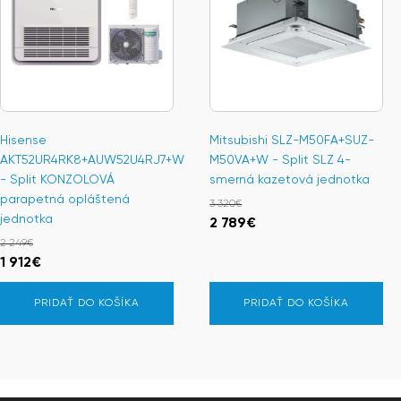
Hisense
Mitsubishi SLZ-M50FA+SUZ-
AKT52UR4RK8+AUW52U4RJ7+W
M50VA+W - Split SLZ 4-
- Split KONZOLOVÁ
smerná kazetová jednotka
parapetná opláštená
3 320
€
jednotka
Pôvodná
Aktuálna
2 789
€
2 249
€
cena
cena
Pôvodná
Aktuálna
1 912
€
bola:
je:
cena
cena
3
2
PRIDAŤ DO KOŠÍKA
PRIDAŤ DO KOŠÍKA
bola:
je:
320€.
789€.
2
1
249€.
912€.