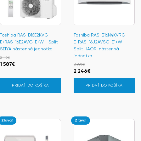
Toshiba RAS-B16E2KVG-
Toshiba RAS-B16N4KVRG-
E+RAS-16E2AVG-E+W - Split
E+RAS-16J2AVSG-E1+W -
SEIYA nástenná jednotka
Split HAORI nástenná
jednotka
2 116
€
Pôvodná
Aktuálna
1 587
€
2 996
€
Pôvodná
Aktuálna
2 246
€
cena
cena
cena
cena
bola:
je:
PRIDAŤ DO KOŠÍKA
PRIDAŤ DO KOŠÍKA
bola:
je:
2
1
2
2
116€.
587€.
996€.
246€.
Zľava!
Zľava!